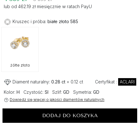
lub od 462.19 zł miesięcznie w ratach PayU
Kruszec i próba:
białe złoto 585
żółte złoto
Diament naturalny:
0.28 ct
+ 0.12 ct
Certyfikat :
ACLARI
Kolor:
H
Czystość:
SI
Szlif:
GD
Symetria:
GD
Dowiedz się więcej o jakości diamentów naturalnych
DODAJ DO KOSZYKA