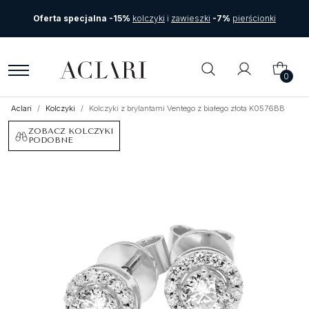
Oferta specjalna -15%
kolczyki
i
zawieszki
-7%
pierścionki
0
Aclari
Kolczyki
Kolczyki z brylantami Ventego z białego złota K0576BB
ZOBACZ KOLCZYKI
PODOBNE