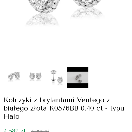
Kolczyki z brylantami Ventego z
białego złota K0576BB 0.40 ct - typu
Halo
4 589 zł
5 399 zł