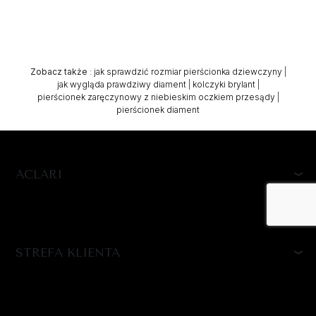
Zobacz także
:
jak sprawdzić rozmiar pierścionka dziewczyny
|
jak wygląda prawdziwy diament
|
kolczyki brylant
|
pierścionek zaręczynowy z niebieskim oczkiem przesądy
|
pierścionek diament
ACLARI
STREFA KLIENTA