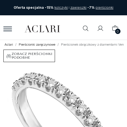
Oferta specjalna -15%
kolczyki
i
zawieszki
-7%
pierścionki
0
Aclari
Pierścionki zaręczynowe
Pierścionek obrączkowy z diamentami Vente
ZOBACZ PIERŚCIONKI
PODOBNE