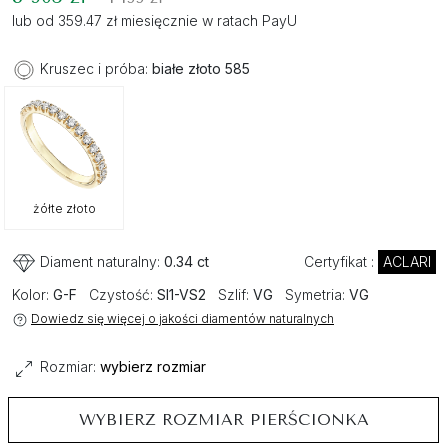
lub od 359.47 zł miesięcznie w ratach PayU
Kruszec i próba:
białe złoto 585
żółte złoto
Diament naturalny:
0.34 ct
Certyfikat :
ACLARI
Kolor:
G-F
Czystość:
SI1-VS2
Szlif:
VG
Symetria:
VG
Dowiedz się więcej o jakości diamentów naturalnych
Rozmiar:
wybierz rozmiar
WYBIERZ ROZMIAR PIERŚCIONKA