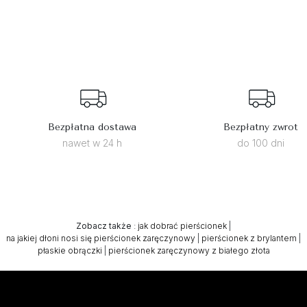
Bezpłatna dostawa
Bezpłatny zwrot
nawet w 24 h
do 100 dni
Zobacz także
:
jak dobrać pierścionek
|
na jakiej dłoni nosi się pierścionek zaręczynowy
|
pierścionek z brylantem
|
płaskie obrączki
|
pierścionek zaręczynowy z białego złota