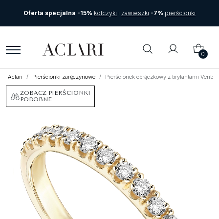
Oferta specjalna -15%
kolczyki
i
zawieszki
-7%
pierścionki
0
Aclari
Pierścionki zaręczynowe
Pierścionek obrączkowy z brylantami Venteg
ZOBACZ PIERŚCIONKI
PODOBNE