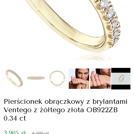
Pierścionek obrączkowy z brylantami
Ventego z żółtego złota OB922ZB
0.34 ct
3 905 zł
4 199 zł