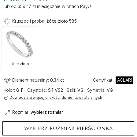
lub od 359.47 zł miesięcznie w ratach PayU
Kruszec i próba:
żółte złoto 585
białe złoto
Diament naturalny:
0.34 ct
Certyfikat :
ACLARI
Kolor:
G-F
Czystość:
SI1-VS2
Szlif:
VG
Symetria:
VG
Dowiedz się więcej o jakości diamentów naturalnych
Rozmiar:
wybierz rozmiar
WYBIERZ ROZMIAR PIERŚCIONKA