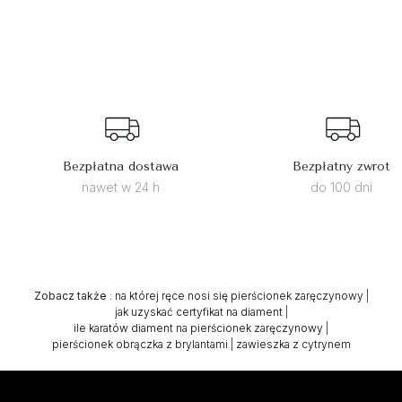
Bezpłatna dostawa
Bezpłatny zwrot
nawet w 24 h
do 100 dni
Zobacz także
:
na której ręce nosi się pierścionek zaręczynowy
|
jak uzyskać certyfikat na diament
|
ile karatów diament na pierścionek zaręczynowy
|
pierścionek obrączka z brylantami
|
zawieszka z cytrynem