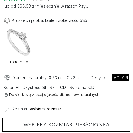
lub od 368.03 zł miesięcznie w ratach PayU
Kruszec i próba:
białe i żółte złoto 585
białe złoto
Diament naturalny:
0.23 ct
+ 0.22 ct
Certyfikat :
ACLARI
Kolor:
H
Czystość:
SI
Szlif:
GD
Symetria:
GD
Dowiedz się więcej o jakości diamentów naturalnych
Rozmiar:
wybierz rozmiar
WYBIERZ ROZMIAR PIERŚCIONKA