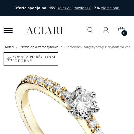
Oferta specjalna -15%
kolczyki
i
zawieszki
-7%
pierścionki
0
Aclari
Pierścionki zaręczynowe
Pierścionek zaręczynowy z brylantami Venteg
ZOBACZ PIERŚCIONKI
PODOBNE