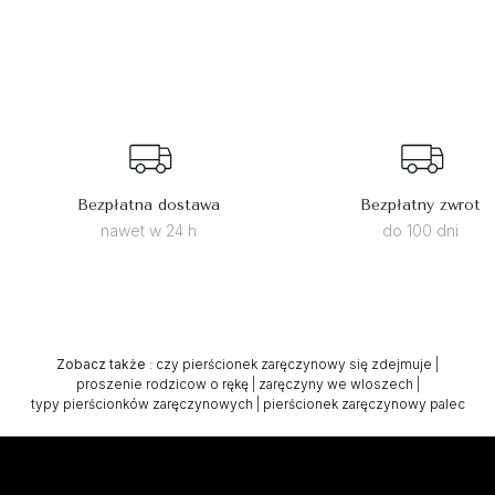
Bezpłatna dostawa
Bezpłatny zwrot
nawet w 24 h
do 100 dni
Zobacz także
:
czy pierścionek zaręczynowy się zdejmuje
|
proszenie rodzicow o rękę
|
zaręczyny we wloszech
|
typy pierścionków zaręczynowych
|
pierścionek zaręczynowy palec