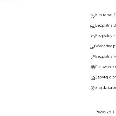
Kup teraz,
1
Bezpłatna 
Bezpłatny z
Wygodna pł
Bezpłatna k
Pakowanie 
Zapytaj o p
Znajdź salo
Pudełko i