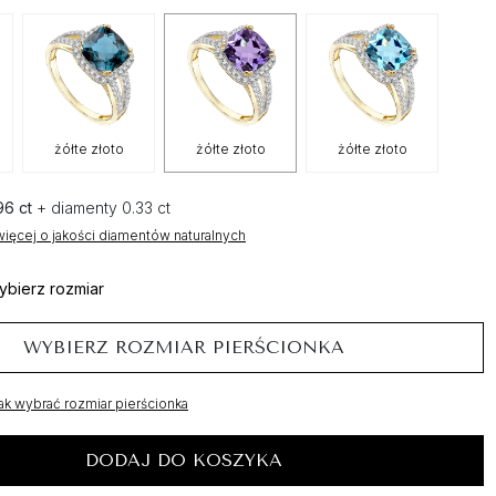
żółte złoto
żółte złoto
żółte złoto
96 ct
+ diamenty 0.33 ct
ięcej o jakości diamentów naturalnych
ybierz rozmiar
WYBIERZ ROZMIAR PIERŚCIONKA
ak wybrać rozmiar pierścionka
DODAJ DO KOSZYKA