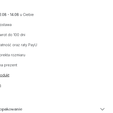
2.08 - 14.08
u Ciebie
dostawa
wrot do 100 dni
atność oraz raty PayU
orekta rozmiaru
na prezent
rodukt
n
 opakowanie