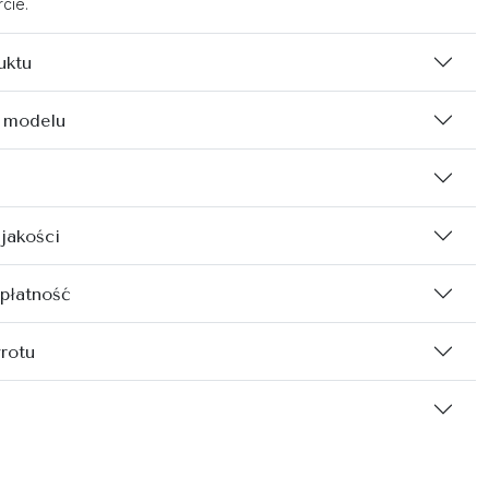
cie.
uktu
 modelu
 jakości
 płatność
rotu