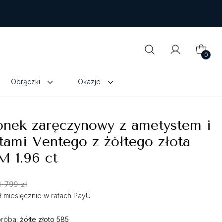
0
Obrączki
Okazje
onek zaręczynowy z ametystem i
ami Ventego z żółtego złota
M 1.96 ct
4 799 zł
zł miesięcznie w ratach PayU
próba:
żółte złoto 585