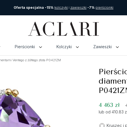
Oferta specjalna -15%
kolczyki
i
zawieszki
-7%
pierścionki
Pierścionki
Kolczyki
Zawieszki
mentami Ventego z żółtego złota P0421ZM
Pierści
diament
P0421Z
4 463 zł
lub od 410.83 
Kruszec i 