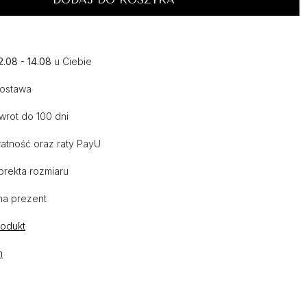
2.08 - 14.08
u Ciebie
dostawa
wrot do 100 dni
atność oraz raty PayU
orekta rozmiaru
na prezent
rodukt
n