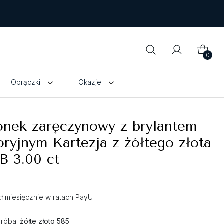
0
Obrączki
Okazje
onek zaręczynowy z brylantem
oryjnym Kartezja z żółtego złota
B 3.00 ct
zł miesięcznie w ratach PayU
próba:
żółte złoto 585