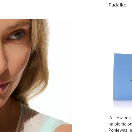
Pudełko i
Zamówioną 
na pierścio
Ponieważ je