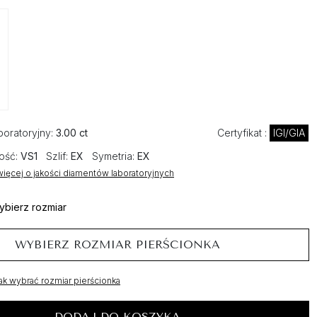
boratoryjny:
3.00 ct
Certyfikat :
IGI/GIA
ość:
VS1
Szlif:
EX
Symetria:
EX
ięcej o jakości diamentów laboratoryjnych
ybierz rozmiar
WYBIERZ ROZMIAR PIERŚCIONKA
ak wybrać rozmiar pierścionka
DODAJ DO KOSZYKA