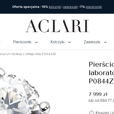
Oferta specjalna -15%
kolczyki
i
zawieszki
-7%
pierścionki
Pierścionki
Kolczyki
Zawieszki
toryjnym Kartezja z żółtego złota P0844ZB
Pierści
laborat
P0844Z
7 999 zł
lub od 684.77 
Kruszec i 