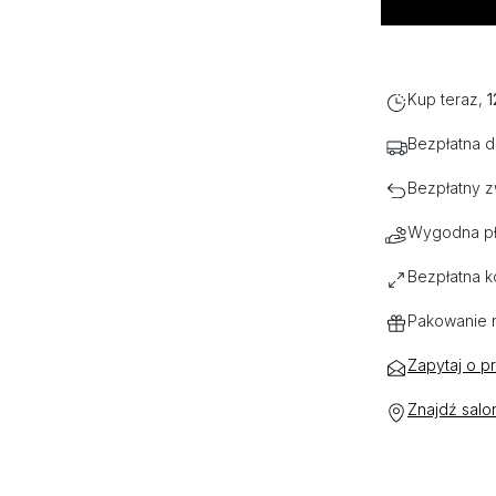
Kup teraz,
1
Bezpłatna 
Bezpłatny z
Wygodna pł
Bezpłatna k
Pakowanie 
Zapytaj o p
Znajdź salo