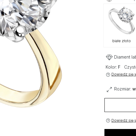
białe złoto
Diament la
Kolor:
F
Czyst
Dowiedz się w
Rozmiar:
w
Dowiedz się j