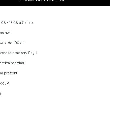
1.08 - 13.08
u Ciebie
dostawa
wrot do 100 dni
atność oraz raty PayU
orekta rozmiaru
na prezent
rodukt
n