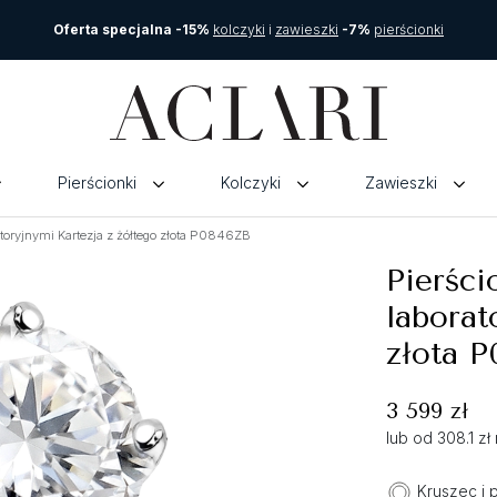
Oferta specjalna -15%
kolczyki
i
zawieszki
-7%
pierścionki
Pierścionki
Kolczyki
Zawieszki
toryjnymi Kartezja z żółtego złota P0846ZB
Pierści
laborat
złota P
3 599 zł
lub od 308.1 z
Kruszec i 