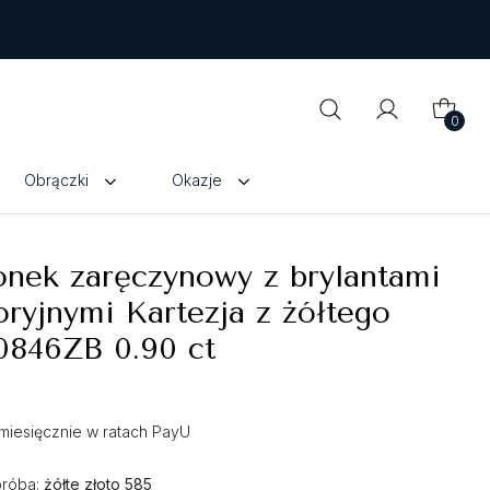
0
Obrączki
Okazje
onek zaręczynowy z brylantami
oryjnymi Kartezja z żółtego
0846ZB 0.90 ct
ł miesięcznie w ratach PayU
próba:
żółte złoto 585