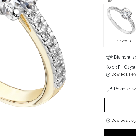
białe złoto
Diament la
Kolor:
F
Czyst
Dowiedz się w
Rozmiar:
w
Dowiedz się j