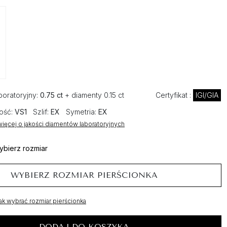
boratoryjny:
0.75 ct
+ diamenty 0.15 ct
Certyfikat :
IGI/GIA
ość:
VS1
Szlif:
EX
Symetria:
EX
ięcej o jakości diamentów laboratoryjnych
ybierz rozmiar
WYBIERZ ROZMIAR PIERŚCIONKA
ak wybrać rozmiar pierścionka
DODAJ DO KOSZYKA