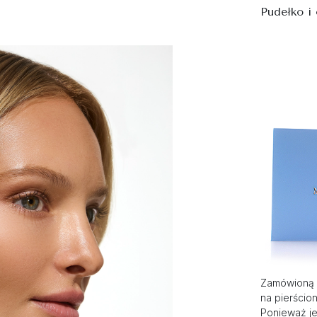
Pudełko i
Zamówioną 
na pierścio
Ponieważ je