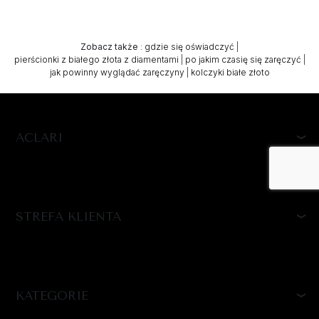
Zobacz także
:
gdzie się oświadczyć
|
pierścionki z białego złota z diamentami
|
po jakim czasię się zaręczyć
|
jak powinny wyglądać zaręczyny
|
kolczyki białe złoto
ACLARI
STREFA KLIENTA
KATEGORIE