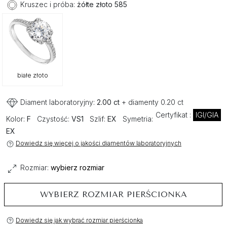
Kruszec i próba:
żółte złoto 585
białe złoto
Diament laboratoryjny:
2.00 ct
+ diamenty 0.20 ct
Certyfikat :
IGI/GIA
Kolor:
F
Czystość:
VS1
Szlif:
EX
Symetria:
EX
Dowiedz się więcej o jakości diamentów laboratoryjnych
Rozmiar:
wybierz rozmiar
WYBIERZ ROZMIAR PIERŚCIONKA
Dowiedz się jak wybrać rozmiar pierścionka