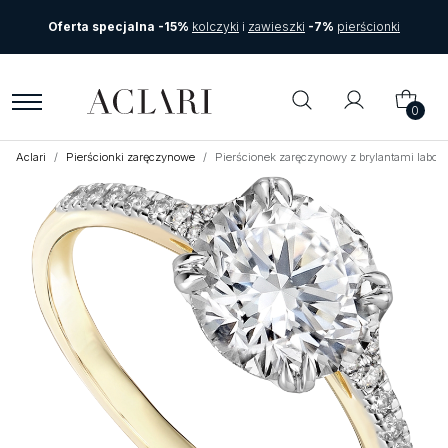
Oferta specjalna -15%
kolczyki
i
zawieszki
-7%
pierścionki
0
Aclari
Pierścionki zaręczynowe
Pierścionek zaręczynowy z brylantami labora