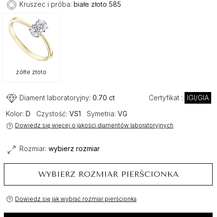
Kruszec i próba:
białe złoto 585
żółte złoto
Diament laboratoryjny:
0.70 ct
Certyfikat :
IGI/GIA
Kolor:
D
Czystość:
VS1
Symetria:
VG
Dowiedz się więcej o jakości diamentów laboratoryjnych
Rozmiar:
wybierz rozmiar
WYBIERZ ROZMIAR PIERŚCIONKA
Dowiedz się jak wybrać rozmiar pierścionka