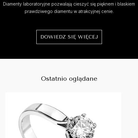
Diamenty laboratoryjne pozwalają cieszyć się pięknem i blaskiem
prawdziwego diamentu w atrakcyjnej cenie.
DOWIEDZ SIĘ WIĘCEJ
Ostatnio oglądane