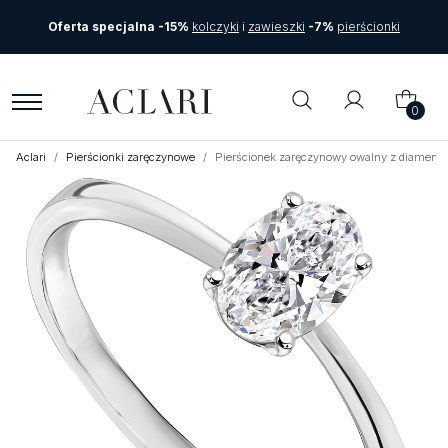
Oferta specjalna -15%
kolczyki
i
zawieszki
-7%
pierścionki
0
Aclari
Pierścionki zaręczynowe
Pierścionek zaręczynowy owalny z diamente