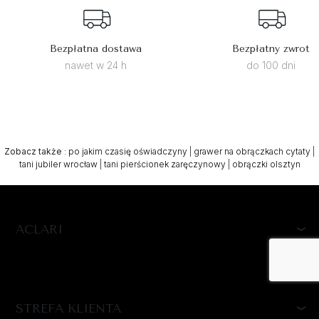
Bezpłatna dostawa
Bezpłatny zwrot
nawet w 24 h
do 100 dni
Zobacz także
:
po jakim czasię oświadczyny
|
grawer na obrączkach cytaty
|
tani jubiler wrocław
|
tani pierścionek zaręczynowy
|
obrączki olsztyn
ACLARI
STREFA KLIENTA