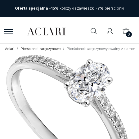
Oferta specjalna -15%
kolczyki
i
zawieszki
-7%
pierścionki
0
Aclari
Pierścionki zaręczynowe
Pierścionek zaręczynowy owalny z diamentam