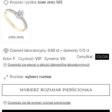
Kruszec i próba:
białe złoto 585
żółte złoto
Diament laboratoryjny:
0.50 ct
+ diamenty 0.13 ct
Certyfikat :
IGI/GIA
Kolor:
F
Czystość:
VS1
Symetria:
VG
Dowiedz się więcej o jakości diamentów laboratoryjnych
Rozmiar:
wybierz rozmiar
WYBIERZ ROZMIAR PIERŚCIONKA
Dowiedz się jak wybrać rozmiar pierścionka