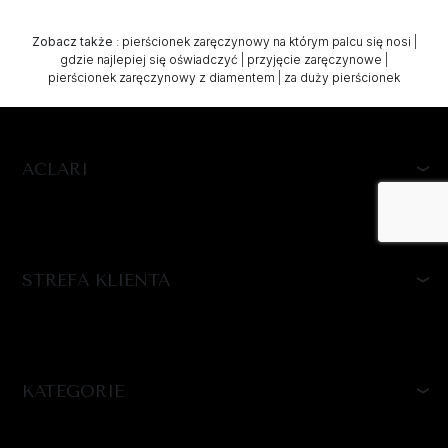
Zobacz także
:
pierścionek zaręczynowy na którym palcu się nosi
|
gdzie najlepiej się oświadczyć
|
przyjęcie zaręczynowe
|
pierścionek zaręczynowy z diamentem
|
za duży pierścionek
ACLARI
STREFA KLIENTA
KATEGORIE