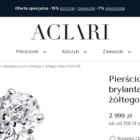
Oferta specjalna -15%
kolczyki
i
zawieszki
-7%
pierścionki
Pierścionki
Kolczyki
Zawieszki
 laboratoryjnymi Kartezja z żółtego złota P0811ZB
Pierści
brylant
żółtego
2 999 zł
lub od 256.74 
Kruszec i 