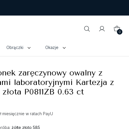
0
Obrączki
Okazje
onek zaręczynowy owalny z
ami laboratoryjnymi Kartezja z
 złota P0811ZB 0.63 ct
zł miesięcznie w ratach PayU
próba:
żółte złoto 585