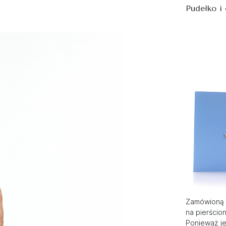
Pudełko i
Zamówioną 
na pierścio
Ponieważ je