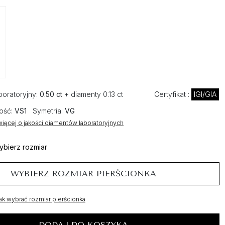
boratoryjny:
0.50 ct
+ diamenty 0.13 ct
Certyfikat :
IGI/GIA
ość:
VS1
Symetria:
VG
ięcej o jakości diamentów laboratoryjnych
ybierz rozmiar
WYBIERZ ROZMIAR PIERŚCIONKA
ak wybrać rozmiar pierścionka
DODAJ DO KOSZYKA