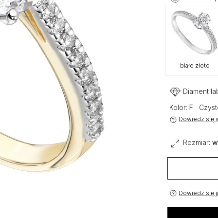
białe złoto
Diament la
Kolor:
F
Czyst
Dowiedz się w
Rozmiar:
w
Dowiedz się j