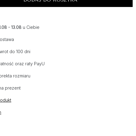
1.08 - 13.08
u Ciebie
dostawa
wrot do 100 dni
atność oraz raty PayU
orekta rozmiaru
na prezent
rodukt
n