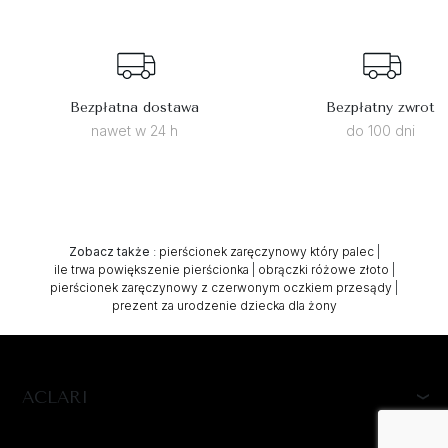
Bezpłatna dostawa
Bezpłatny zwrot
nawet w 24 h
do 100 dni
Zobacz także
:
pierścionek zaręczynowy który palec
|
ile trwa powiększenie pierścionka
|
obrączki różowe złoto
|
pierścionek zaręczynowy z czerwonym oczkiem przesądy
|
prezent za urodzenie dziecka dla żony
ACLARI