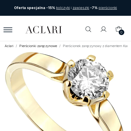
Oferta specjalna -15%
kolczyki
i
zawieszki
-7%
pierścionki
0
Aclari
Pierścionki zaręczynowe
Pierścionek zaręczynowy z diamentem Kart