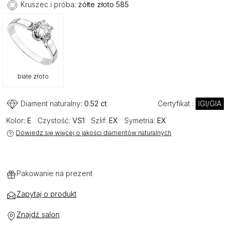
Kruszec i próba:
żółte złoto 585
białe złoto
Diament naturalny:
0.52 ct
Certyfikat :
IGI/GIA
Kolor:
E
Czystość:
VS1
Szlif:
EX
Symetria:
EX
Dowiedz się więcej o jakości diamentów naturalnych
Pakowanie na prezent
Zapytaj o produkt
Znajdź salon