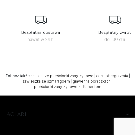
Bezpłatna dostawa
Bezpłatny zwrot
nawet w 24 h
do 100 dni
Zobacz także
:
najtansze pierścionki zaręczynowe
|
cena białego złota
|
zawieszka ze szmaragdem
|
grawer na obrączkach
|
pierścionki zaręczynowe z diamentem
ACLARI