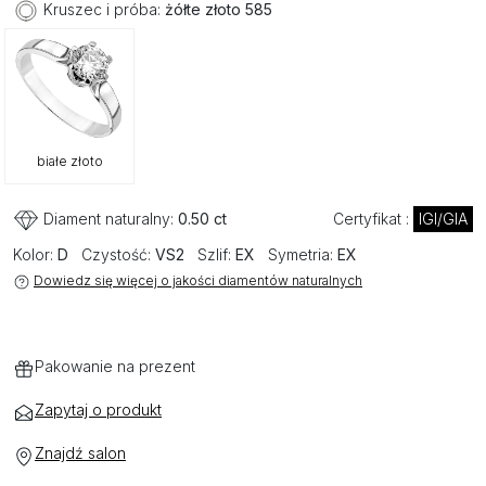
Kruszec i próba:
żółte złoto 585
białe złoto
Diament naturalny:
0.50 ct
Certyfikat :
IGI/GIA
Kolor:
D
Czystość:
VS2
Szlif:
EX
Symetria:
EX
Dowiedz się więcej o jakości diamentów naturalnych
Pakowanie na prezent
Zapytaj o produkt
Znajdź salon