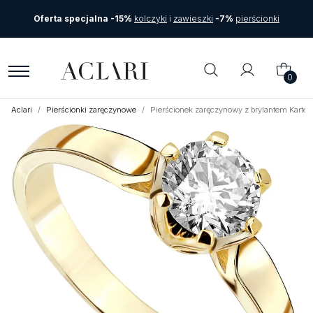
Oferta specjalna -15%
kolczyki
i
zawieszki
-7%
pierścionki
0
Aclari
Pierścionki zaręczynowe
Pierścionek zaręczynowy z brylantem Karte