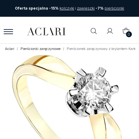
Oferta specjalna -15%
kolczyki
i
zawieszki
-7%
pierścionki
0
Aclari
Pierścionki zaręczynowe
Pierścionek zaręczynowy z brylantem Kartez