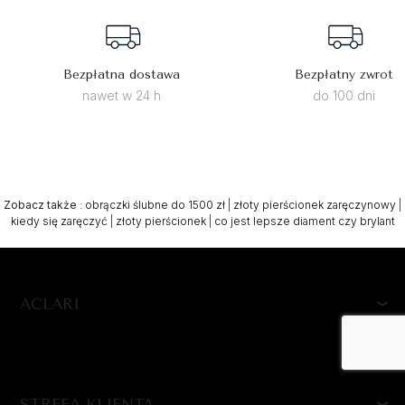
Bezpłatna dostawa
Bezpłatny zwrot
nawet w 24 h
do 100 dni
Zobacz także
:
obrączki ślubne do 1500 zł
|
złoty pierścionek zaręczynowy
|
kiedy się zaręczyć
|
złoty pierścionek
|
co jest lepsze diament czy brylant
ACLARI
STREFA KLIENTA