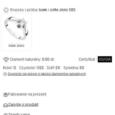
Kruszec i próba:
białe i żółte złoto 585
białe złoto
Diament naturalny:
0.50 ct
Certyfikat :
IGI/GIA
Kolor:
D
Czystość:
VS2
Szlif:
EX
Symetria:
EX
Dowiedz się więcej o jakości diamentów naturalnych
Pakowanie na prezent
Zapytaj o produkt
Znajdź salon