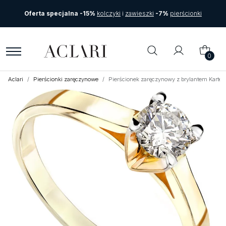
Oferta specjalna -15%
kolczyki
i
zawieszki
-7%
pierścionki
0
Aclari
Pierścionki zaręczynowe
Pierścionek zaręczynowy z brylantem Karte