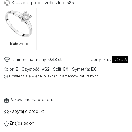
Kruszec i próba:
żółte złoto 585
białe złoto
Diament naturalny:
0.43 ct
Certyfikat :
IGI/GIA
Kolor:
E
Czystość:
VS2
Szlif:
EX
Symetria:
EX
Dowiedz się więcej o jakości diamentów naturalnych
Pakowanie na prezent
Zapytaj o produkt
Znajdź salon