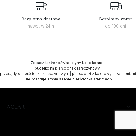
Bezpłatna dostawa
Bezpłatny zwrot
nawet w 24 h
do 100 dni
Zobacz także
:
oświadczyny ktore kolano
|
pudełko na pierścionek zaręczynowy
|
przesądy o pierścionku zaręczynowym
|
pierścionki z kolorowymi kamieńiami
|
ile kosztuje zmniejszenie pierścionka srebrnego
ACLARI