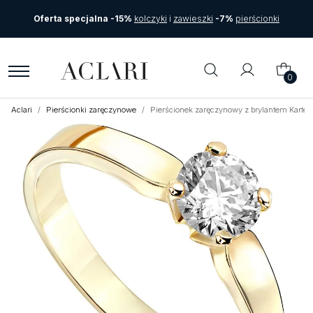
Oferta specjalna -15%
kolczyki
i
zawieszki
-7%
pierścionki
0
Aclari
Pierścionki zaręczynowe
Pierścionek zaręczynowy z brylantem Karte