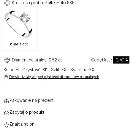
Kruszec i próba:
żółte złoto 585
białe złoto
Diament naturalny:
0.52 ct
Certyfikat :
IGI/GIA
Kolor:
H
Czystość:
SI1
Szlif:
EX
Symetria:
EX
Dowiedz się więcej o jakości diamentów naturalnych
Pakowanie na prezent
Zapytaj o produkt
Znajdź salon