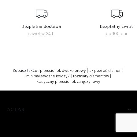
Bezpłatna dostawa
Bezpłatny zwrot
nawet w 24 h
do 100 dni
Zobacz także
:
pierścionek dwukolorowy
|
jak poznać diament
|
minimalistyczne kolczyki
|
rozmiary diamentów
|
klasyczny pierścionek zaręczynowy
ACLARI