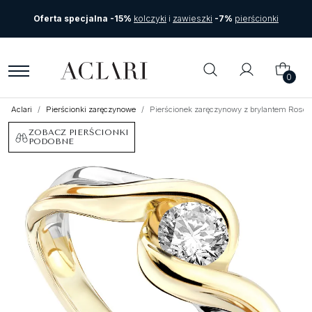
Oferta specjalna -15%
kolczyki
i
zawieszki
-7%
pierścionki
0
Aclari
Pierścionki zaręczynowe
Pierścionek zaręczynowy z brylantem Roso z
ZOBACZ PIERŚCIONKI
PODOBNE