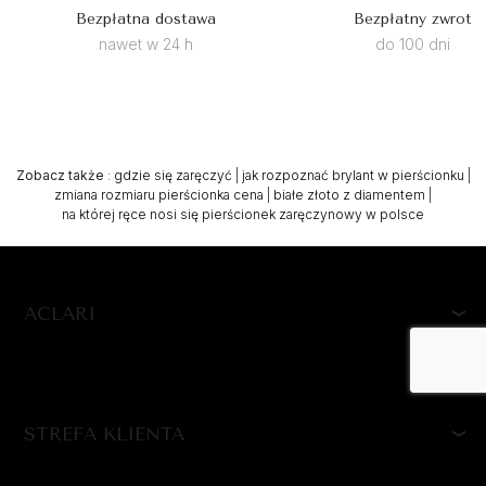
Bezpłatna dostawa
Bezpłatny zwrot
nawet w 24 h
do 100 dni
Zobacz także
:
gdzie się zaręczyć
|
jak rozpoznać brylant w pierścionku
|
zmiana rozmiaru pierścionka cena
|
białe złoto z diamentem
|
na której ręce nosi się pierścionek zaręczynowy w polsce
ACLARI
STREFA KLIENTA