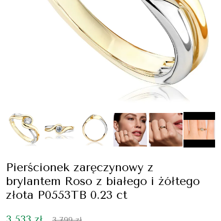
Pierścionek zaręczynowy z
brylantem Roso z białego i żółtego
złota P0553TB 0.23 ct
3 533 zł
3 799 zł