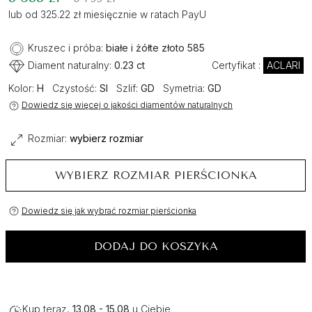
lub od 325.22 zł miesięcznie w ratach PayU
Kruszec i próba:
białe i żółte złoto 585
Diament naturalny:
0.23 ct
Certyfikat :
ACLARI
Kolor:
H
Czystość:
SI
Szlif:
GD
Symetria:
GD
Dowiedz się więcej o jakości diamentów naturalnych
Rozmiar:
wybierz rozmiar
WYBIERZ ROZMIAR PIERŚCIONKA
Dowiedz się jak wybrać rozmiar pierścionka
DODAJ DO KOSZYKA
Kup teraz,
13.08 - 15.08
u Ciebie