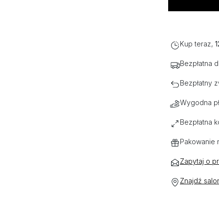
Kup teraz,
1
Bezpłatna 
Bezpłatny z
Wygodna pł
Bezpłatna k
Pakowanie 
Zapytaj o p
Znajdź salo