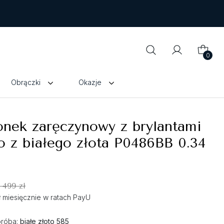
0
Obrączki
Okazje
onek zaręczynowy z brylantami
 z białego złota P0486BB 0.34
 499 zł
zł miesięcznie w ratach PayU
próba:
białe złoto 585