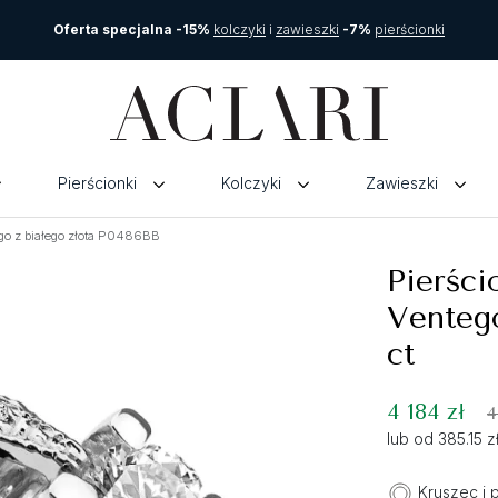
Oferta specjalna -15%
kolczyki
i
zawieszki
-7%
pierścionki
Pierścionki
Kolczyki
Zawieszki
go z białego złota P0486BB
Pierści
Ventego
ct
4 184 zł
4
lub od 385.15 
Kruszec i 