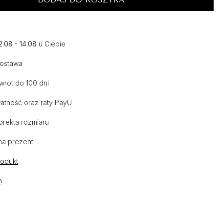
2.08 - 14.08
u Ciebie
dostawa
wrot do 100 dni
atność oraz raty PayU
orekta rozmiaru
na prezent
rodukt
n