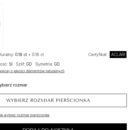
turalny:
0.18 ct
+ 0.16 ct
Certyfikat :
ACLARI
ość:
SI
Szlif:
GD
Symetria:
GD
ięcej o jakości diamentów naturalnych
ybierz rozmiar
WYBIERZ ROZMIAR PIERŚCIONKA
ak wybrać rozmiar pierścionka
DODAJ DO KOSZYKA