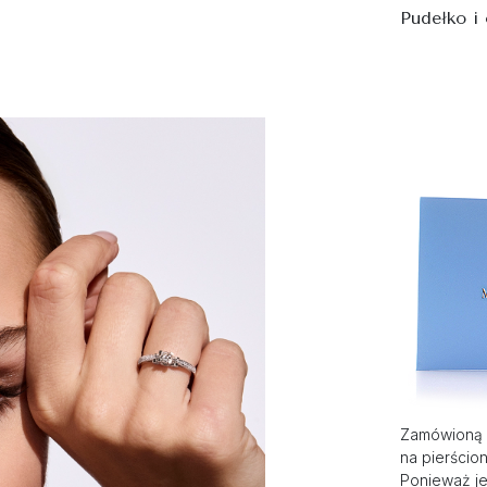
Pudełko i
Zamówioną 
na pierścio
Ponieważ je