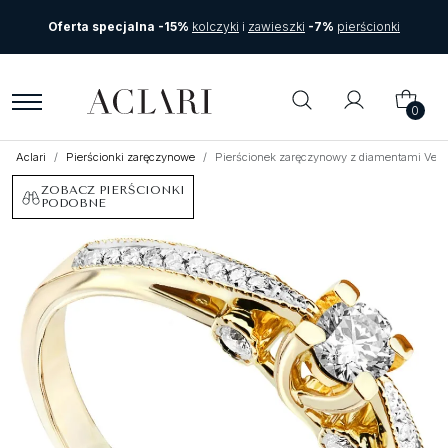
Oferta specjalna -15%
kolczyki
i
zawieszki
-7%
pierścionki
0
Aclari
Pierścionki zaręczynowe
Pierścionek zaręczynowy z diamentami Vent
ZOBACZ PIERŚCIONKI
PODOBNE