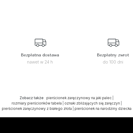
Bezpłatna dostawa
Bezpłatny zwrot
nawet w 24 h
do 100 dni
Zobacz także
:
pierścionek zaręczynowy na jaki palec
|
rozmiary pierścionków tabela
|
oznaki zbliżających się zaręczyn
|
pierścionek zaręczynowy z białego złota
|
pierścionek na narodziny dziecka