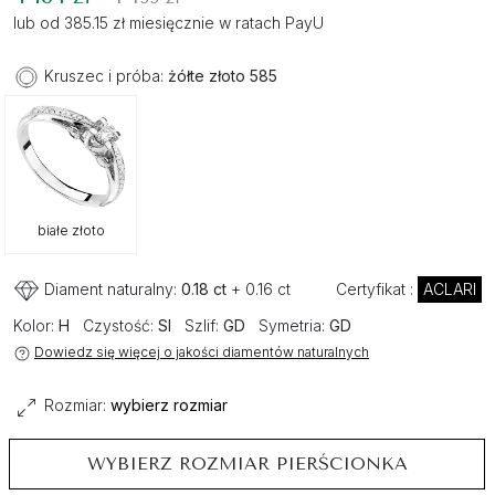
lub od 385.15 zł miesięcznie w ratach PayU
Kruszec i próba:
żółte złoto 585
białe złoto
Diament naturalny:
0.18 ct
+ 0.16 ct
Certyfikat :
ACLARI
Kolor:
H
Czystość:
SI
Szlif:
GD
Symetria:
GD
Dowiedz się więcej o jakości diamentów naturalnych
Rozmiar:
wybierz rozmiar
WYBIERZ ROZMIAR PIERŚCIONKA