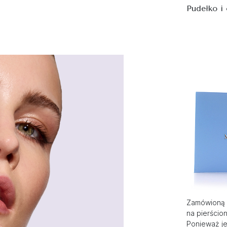
Pudełko i
Zamówioną 
na pierścio
Ponieważ je