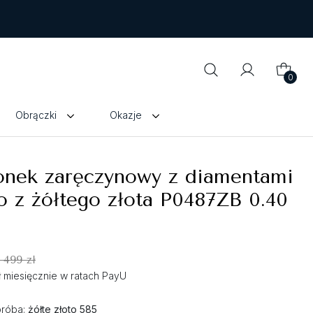
0
Obrączki
Okazje
ionek zaręczynowy z diamentami
 z żółtego złota P0487ZB 0.40
 499 zł
zł miesięcznie w ratach PayU
próba:
żółte złoto 585