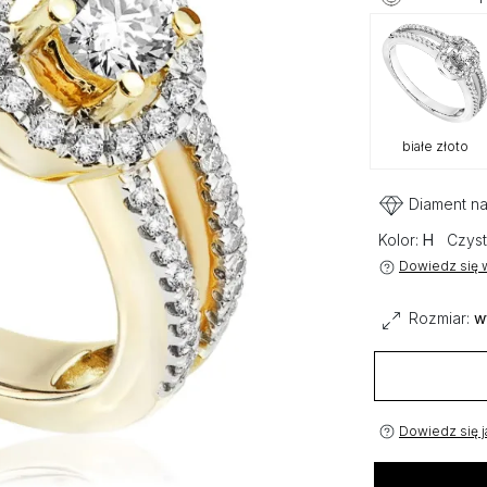
białe złoto
Diament na
Kolor:
H
Czyst
Dowiedz się w
Rozmiar:
w
Dowiedz się j