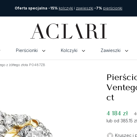
Oferta specjalna -15%
kolczyki
i
zawieszki
-7%
pierścionki
Pierścionki
Kolczyki
Zawieszki
ego z żółtego złota P0487ZB
Pierśc
Ventego
ct
4 184 zł
4
lub od 385.15 
Kruszec i 