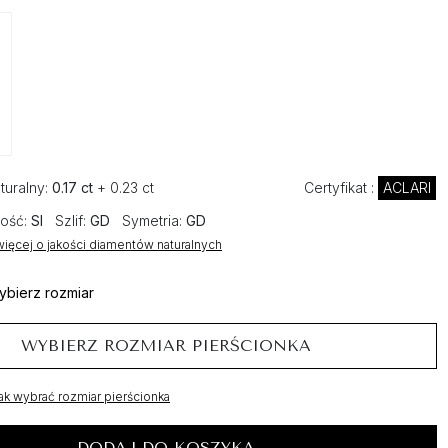
turalny:
0.17 ct
+ 0.23 ct
Certyfikat :
ACLARI
ość:
SI
Szlif:
GD
Symetria:
GD
ięcej o jakości diamentów naturalnych
ybierz rozmiar
WYBIERZ ROZMIAR PIERŚCIONKA
ak wybrać rozmiar pierścionka
DODAJ DO KOSZYKA