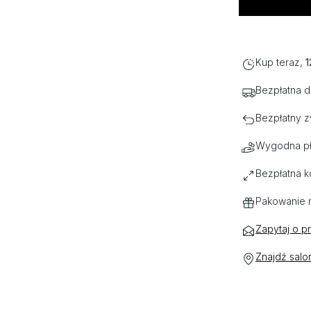
Kup teraz,
1
Bezpłatna 
Bezpłatny z
Wygodna pł
Bezpłatna k
Pakowanie 
Zapytaj o p
Znajdź salo