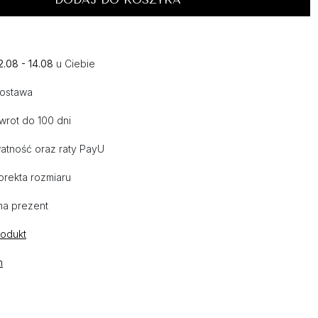
2.08 - 14.08
u Ciebie
dostawa
wrot do 100 dni
atność oraz raty PayU
orekta rozmiaru
na prezent
rodukt
n