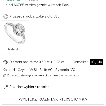
lub od 667.65 zł miesięcznie w ratach PayU
Kruszec i próba:
żółte złoto 585
białe złoto
Diament naturalny:
0.50 ct
+ 0.23 ct
Certyfikat :
IGI/GIA
Kolor:
H
Czystość:
SI
Szlif:
VG
Symetria:
VG
Dowiedz się więcej o jakości diamentów naturalnych
Rozmiar:
wybierz rozmiar
WYBIERZ ROZMIAR PIERŚCIONKA