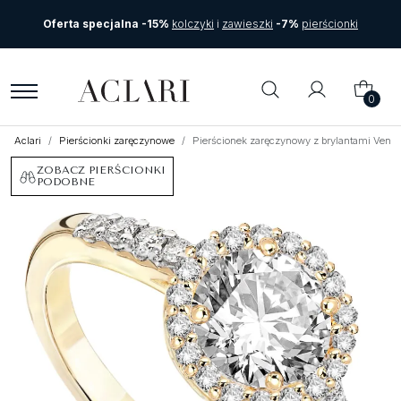
Oferta specjalna -15%
kolczyki
i
zawieszki
-7%
pierścionki
0
Aclari
Pierścionki zaręczynowe
Pierścionek zaręczynowy z brylantami Vente
ZOBACZ PIERŚCIONKI
PODOBNE