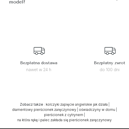
model?
Bezpłatna dostawa
Bezpłatny zwrot
nawet w 24 h
do 100 dni
Zobacz także
:
kolczyki zapięcie angielskie jak działa
|
diamentowy pierścionek zaręczynowy
|
oświadczyny w domu
|
pierścionek z cytrynem
|
na która rękę i palec zakłada się pierścionek zaręczynowy