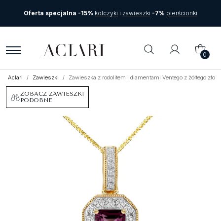
Oferta specjalna -15%
kolczyki
i
zawieszki
-7%
pierścionki
0
Aclari
Zawieszki
Zawieszka z rodolitem i diamentami Ventego z żółtego zło
ZOBACZ ZAWIESZKI
PODOBNE