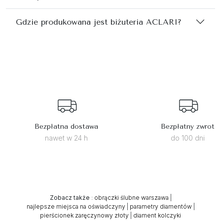
Gdzie produkowana jest biżuteria ACLARI?
Bezpłatna dostawa
Bezpłatny zwrot
nawet w 24 h
do 100 dni
Zobacz także
:
obrączki ślubne warszawa
|
najlepsze miejsca na oświadczyny
|
parametry diamentów
|
pierścionek zaręczynowy złoty
|
diament kolczyki