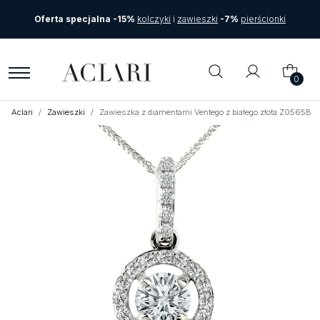
Oferta specjalna -15%
kolczyki
i
zawieszki
-7%
pierścionki
0
Aclari
Zawieszki
Zawieszka z diamentami Ventego z białego złota Z0565BB