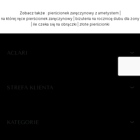
Zobacz także
:
pierścionek zaręczynowy z ametystem
|
na której ręce pierścionek zaręczynowy
|
biżuteria na rocznicę ślubu dla żony
|
ile czeka się na obrączki
|
złote pierścionki
ACLARI
STREFA KLIENTA
KATEGORIE