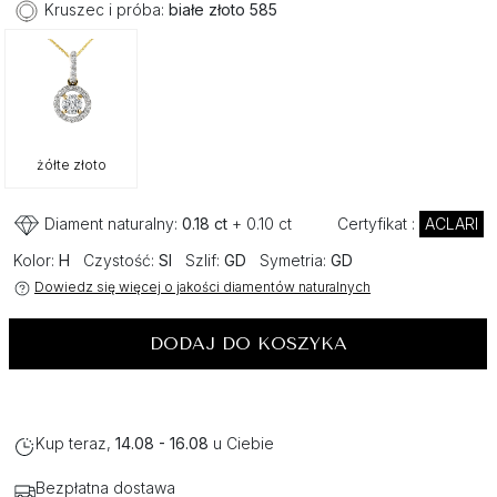
Kruszec i próba:
białe złoto 585
żółte złoto
Diament naturalny:
0.18 ct
+ 0.10 ct
Certyfikat :
ACLARI
Kolor:
H
Czystość:
SI
Szlif:
GD
Symetria:
GD
Dowiedz się więcej o jakości diamentów naturalnych
DODAJ DO KOSZYKA
Kup teraz,
14.08 - 16.08
u Ciebie
Bezpłatna dostawa