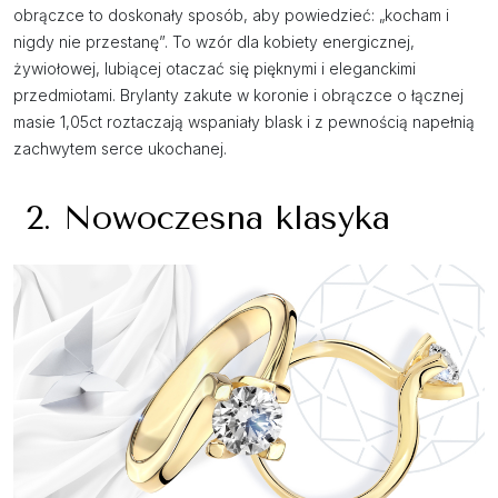
obrączce to doskonały sposób, aby powiedzieć: „kocham i
nigdy nie przestanę”. To wzór dla kobiety energicznej,
żywiołowej, lubiącej otaczać się pięknymi i eleganckimi
przedmiotami. Brylanty zakute w koronie i obrączce o łącznej
masie 1,05ct roztaczają wspaniały blask i z pewnością napełnią
zachwytem serce ukochanej.
2. Nowoczesna klasyka