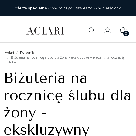
Oferta specjalna -15%
kolczyki
i
zawieszki
-7%
pierścionki
0
Aclari
Poradnik
Biżuteria na rocznicę ślubu dla żony - ekskluzywny prezent na rocznicę
ślubu
Biżuteria na
rocznicę ślubu dla
żony -
ekskluzywny