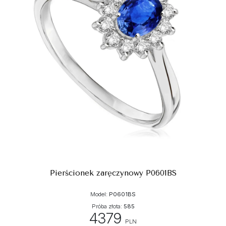
Pierścionek zaręczynowy P0601BS
Model:
P0601BS
Próba złota:
585
4379
PLN