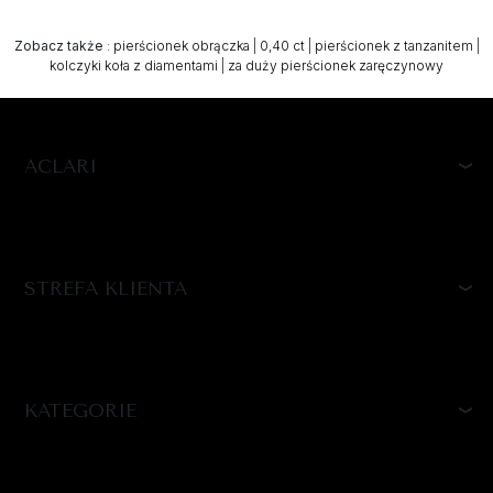
Zobacz także
:
pierścionek obrączka
|
0,40 ct
|
pierścionek z tanzanitem
|
kolczyki koła z diamentami
|
za duży pierścionek zaręczynowy
ACLARI
STREFA KLIENTA
KATEGORIE