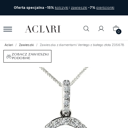
Oferta specjalna -15%
kolczyki
i
zawieszki
-7%
pierścionki
0
Aclari
Zawieszki
Zawieszka z diamentami Ventego z białego złota Z0567BB
ZOBACZ ZAWIESZKI
PODOBNE