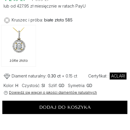
lub od 427.95 zł miesięcznie w ratach PayU
Kruszec i próba:
białe złoto 585
żółte złoto
Diament naturalny:
0.30 ct
+ 0.15 ct
Certyfikat :
ACLARI
Kolor:
H
Czystość:
SI
Szlif:
GD
Symetria:
GD
Dowiedz się więcej o jakości diamentów naturalnych
DODAJ DO KOSZYKA