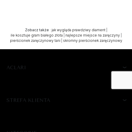
Zobacz także
:
jak wygląda prawdziwy diament
|
ile kosztuje gram białego złota
|
najlepsze miejsce na zaręczyny
|
pierścionek zaręczynowy tani
|
skromny pierścionek zaręczynowy
ACLARI
STREFA KLIENTA