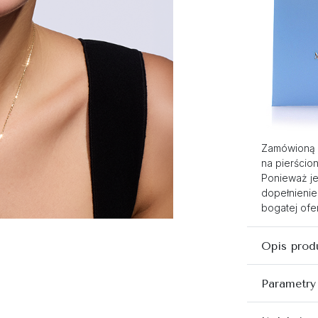
Zamówioną 
na pierścio
Ponieważ je
dopełnienie
bogatej ofer
Opis prod
Parametry