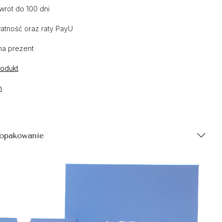
wrot do 100 dni
atność oraz raty PayU
na prezent
rodukt
n
 opakowanie