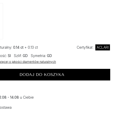
turalny:
0.14 ct
+ 0.13 ct
Certyfikat :
ACLARI
ość:
SI
Szlif:
GD
Symetria:
GD
ięcej o jakości diamentów naturalnych
DODAJ DO KOSZYKA
2.08 - 14.08
u Ciebie
dostawa