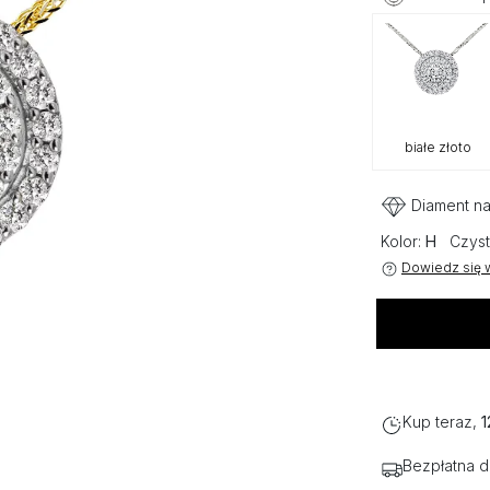
białe złoto
Diament na
Kolor:
H
Czyst
Dowiedz się w
Kup teraz,
1
Bezpłatna 