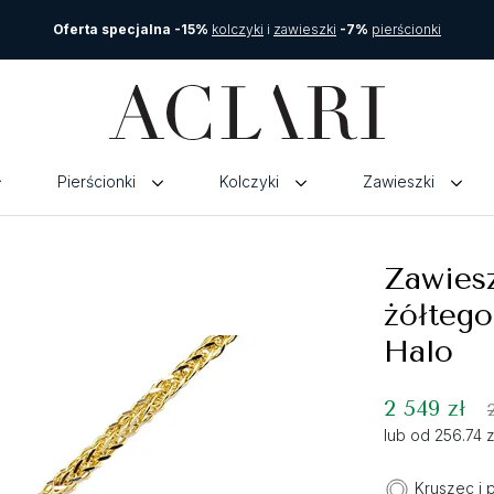
Oferta specjalna -15%
kolczyki
i
zawieszki
-7%
pierścionki
Pierścionki
Kolczyki
Zawieszki
Zawiesz
żółtego
Halo
2 549 zł
lub od 256.74 
Kruszec i 