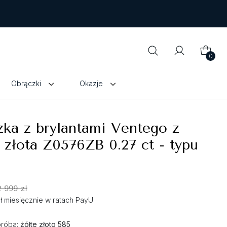
0
Obrączki
Okazje
ka z brylantami Ventego z
 złota Z0576ZB 0.27 ct - typu
2 999 zł
zł miesięcznie w ratach PayU
próba:
żółte złoto 585