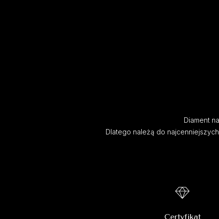
Diament nat
Dlatego należą do najcenniejszyc
Certyfikat