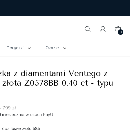
0
Obrączki
Okazje
zka z diamentami Ventego z
 złota Z0578BB 0.40 ct - typu
4 799 zł
zł miesięcznie w ratach PayU
próba:
białe złoto 585