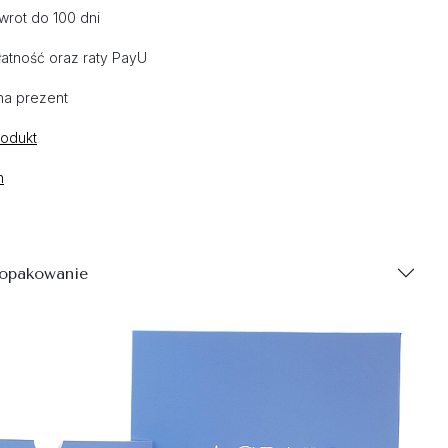
wrot do 100 dni
atność oraz raty PayU
na prezent
rodukt
n
 opakowanie