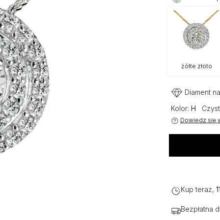
żółte złoto
Diament na
Kolor:
H
Czyst
Dowiedz się w
Kup teraz,
1
Bezpłatna 