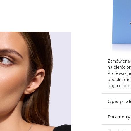
Zamówioną 
na pierścio
Ponieważ je
dopełnienie
bogatej ofer
Opis prod
Parametry