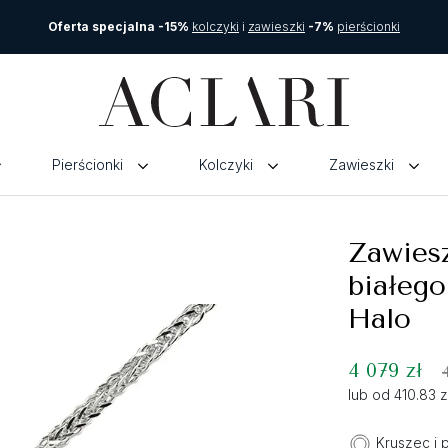
Oferta specjalna -15%
kolczyki
i
zawieszki
-7%
pierścionki
Pierścionki
Kolczyki
Zawieszki
Zawies
białego
Halo
4 079 zł
lub od 410.83 
Kruszec i 