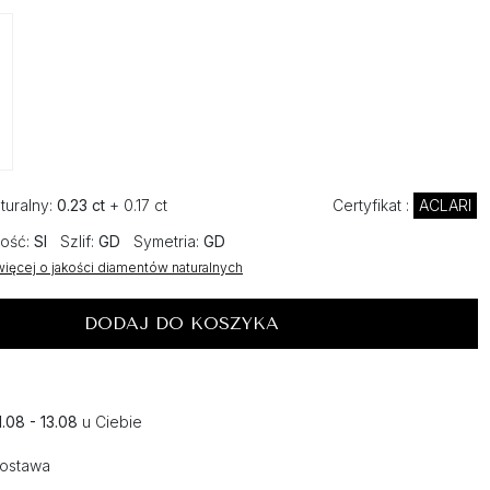
turalny:
0.23 ct
+ 0.17 ct
Certyfikat :
ACLARI
ość:
SI
Szlif:
GD
Symetria:
GD
ięcej o jakości diamentów naturalnych
DODAJ DO KOSZYKA
1.08 - 13.08
u Ciebie
dostawa