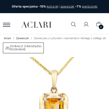
Oferta specjalna -15%
kolczyki
i
zawieszki
-7%
pierścionki
0
Aclari
Zawieszki
Zawieszka z cytrynem i diamentami Ventego z żółtego zło
ZOBACZ ZAWIESZKI
PODOBNE