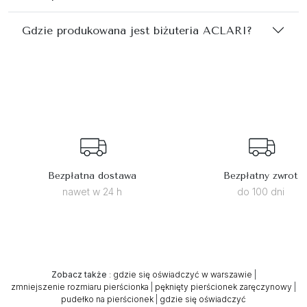
Gdzie produkowana jest biżuteria ACLARI?
Bezpłatna dostawa
Bezpłatny zwrot
nawet w 24 h
do 100 dni
Zobacz także
:
gdzie się oświadczyć w warszawie
|
zmniejszenie rozmiaru pierścionka
|
pęknięty pierścionek zaręczynowy
|
pudełko na pierścionek
|
gdzie się oświadczyć