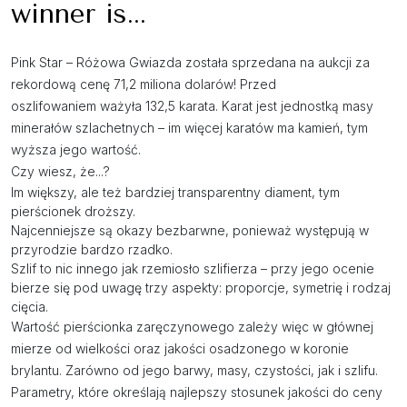
winner is...
Pink Star – Różowa Gwiazda została sprzedana na aukcji za
rekordową cenę 71,2 miliona dolarów! Przed
oszlifowaniem ważyła 132,5 karata. Karat jest jednostką masy
minerałów szlachetnych – im więcej karatów ma kamień, tym
wyższa jego wartość.
Czy wiesz, że...?
Im większy, ale też bardziej transparentny diament, tym
pierścionek droższy.
Najcenniejsze są okazy bezbarwne, ponieważ występują w
przyrodzie bardzo rzadko.
Szlif to nic innego jak rzemiosło szlifierza – przy jego ocenie
bierze się pod uwagę trzy aspekty: proporcje, symetrię i rodzaj
cięcia.
Wartość pierścionka zaręczynowego zależy więc w głównej
mierze od wielkości oraz jakości osadzonego w koronie
brylantu. Zarówno od jego barwy, masy, czystości, jak i szlifu.
Parametry, które określają najlepszy stosunek jakości do ceny