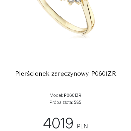
Pierścionek zaręczynowy P0601ZR
Model:
P0601ZR
Próba złota:
585
4019
PLN