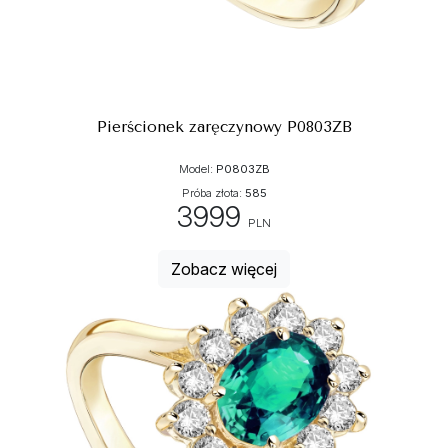
Pierścionek zaręczynowy P0803ZB
Model:
P0803ZB
Próba złota:
585
3999
PLN
Zobacz więcej