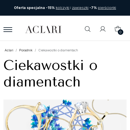
Oferta specjalna -15%
kolczyki
i
zawieszki
-7%
pierścionki
0
Aclari
Poradnik
Ciekawostki o diamentach
Ciekawostki o
diamentach