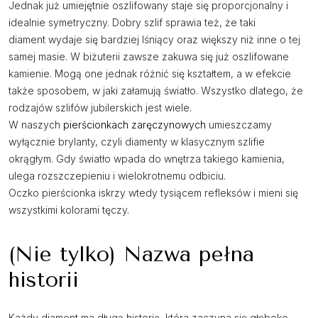
Jednak już umiejętnie oszlifowany staje się proporcjonalny i
idealnie symetryczny. Dobry szlif sprawia też, że taki
diament wydaje się bardziej lśniący oraz większy niż inne o tej
samej masie. W biżuterii zawsze zakuwa się już oszlifowane
kamienie. Mogą one jednak różnić się kształtem, a w efekcie
także sposobem, w jaki załamują światło. Wszystko dlatego, że
rodzajów szlifów jubilerskich jest wiele.
W naszych
pierścionkach zaręczynowych
umieszczamy
wyłącznie brylanty, czyli diamenty w klasycznym szlifie
okrągłym. Gdy światło wpada do wnętrza takiego kamienia,
ulega rozszczepieniu i wielokrotnemu odbiciu.
Oczko pierścionka iskrzy wtedy tysiącem refleksów i mieni się
wszystkimi kolorami tęczy.
(Nie tylko) Nazwa pełna
historii
Każdy diament ma długą historię, która zaczyna się głęboko