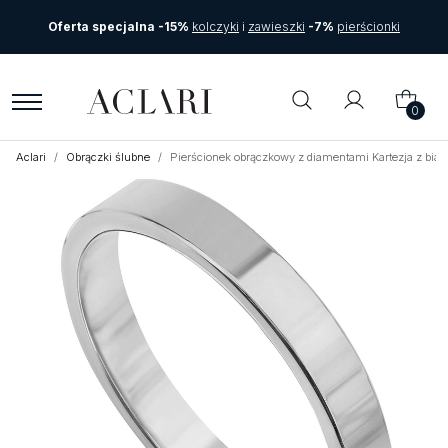
Oferta specjalna -15%
kolczyki
i
zawieszki
-7%
pierścionki
0
Aclari
Obrączki ślubne
Pierścionek obrączkowy z diamentami Kartezja z bia