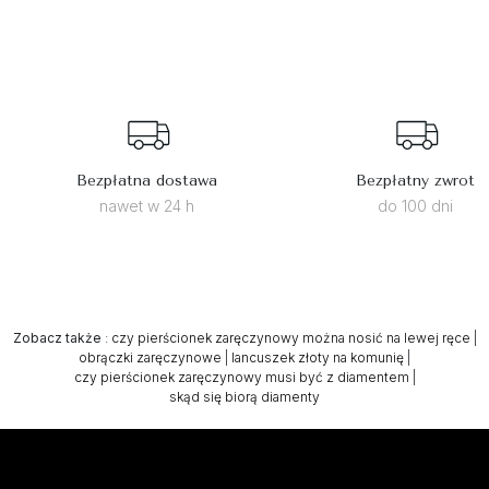
Bezpłatna dostawa
Bezpłatny zwrot
nawet w 24 h
do 100 dni
Zobacz także
:
czy pierścionek zaręczynowy można nosić na lewej ręce
|
obrączki zaręczynowe
|
lancuszek złoty na komunię
|
czy pierścionek zaręczynowy musi być z diamentem
|
skąd się biorą diamenty