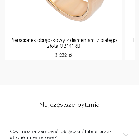
Pierścionek obrączkowy z diamentami z białego
Pi
złota OB141RB
3 232 zł
Najczęstsze pytania
Czy można zamówić obrączki ślubne przez
stronę internetową?