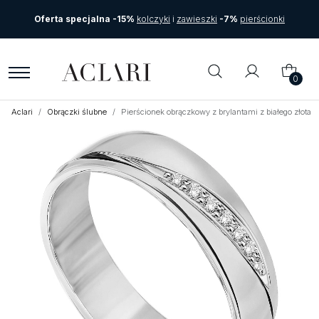
Oferta specjalna -15%
kolczyki
i
zawieszki
-7%
pierścionki
0
Aclari
Obrączki ślubne
Pierścionek obrączkowy z brylantami z białego złot