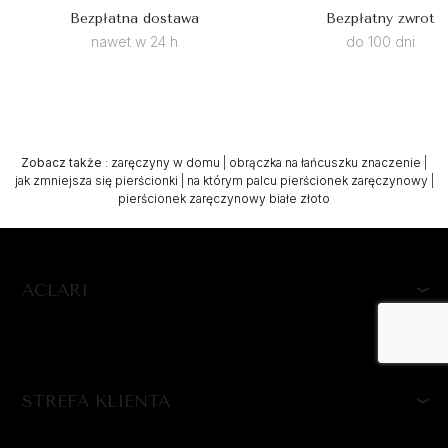
Bezpłatna dostawa
Bezpłatny zwrot
nawet w 24 h
do 100 dni
Zobacz także
:
zaręczyny w domu
|
obrączka na łańcuszku znaczenie
|
jak zmniejsza się pierścionki
|
na którym palcu pierścionek zaręczynowy
|
pierścionek zaręczynowy białe złoto
ACLARI
STREFA KLIENTA