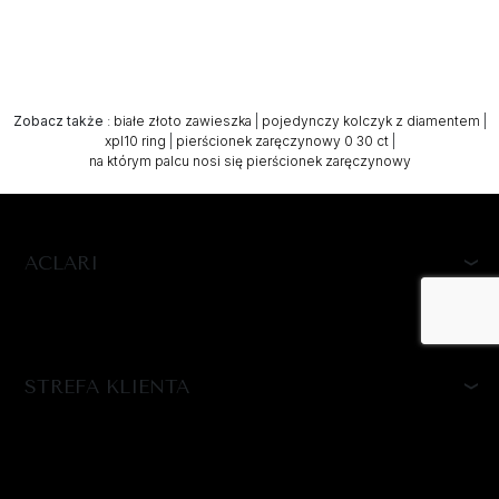
Zobacz także
:
białe złoto zawieszka
|
pojedynczy kolczyk z diamentem
|
xpl10 ring
|
pierścionek zaręczynowy 0 30 ct
|
na którym palcu nosi się pierścionek zaręczynowy
ACLARI
STREFA KLIENTA