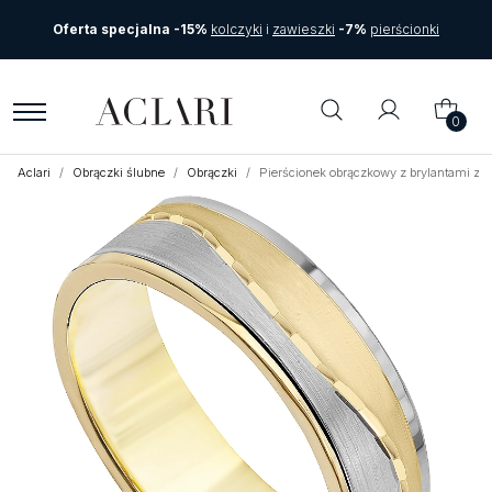
Oferta specjalna -15%
kolczyki
i
zawieszki
-7%
pierścionki
0
Aclari
Obrączki ślubne
Obrączki
Pierścionek obrączkowy z brylantami z b