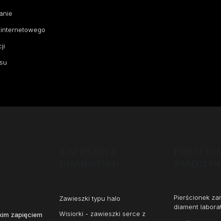
anie
 internetowego
ji
su
ZAWIESZKI Z
PIERŚCIO
I
DIAMENTAMI
ZARĘCZY
Pierścionek z
Zawieszki typu halo
diament labora
Wisiorki - zawieszki serce z
kim zapięciem