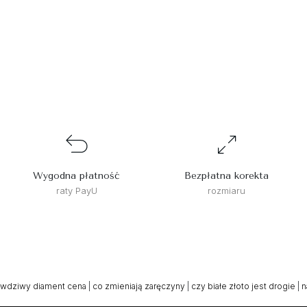
Wygodna płatność
Bezpłatna korekta
raty PayU
rozmiaru
awdziwy diament cena
|
co zmieniają zaręczyny
|
czy białe złoto jest drogie
|
n