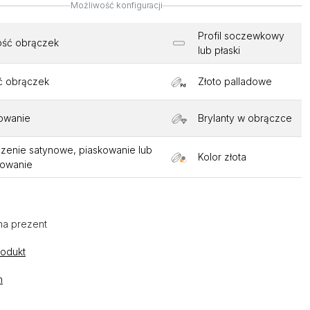
Możliwość konfiguracji
Profil soczewkowy
ość obrączek
lub płaski
ć obrączek
Złoto palladowe
owanie
Brylanty w obrączce
enie satynowe, piaskowanie lub
Kolor złota
towanie
na prezent
rodukt
n