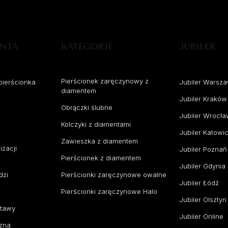
ENTA
KATEGORIE
JUBILER
Pierścionek zaręczynowy z
pierścionka
Jubiler Warsz
diamentem
Jubiler Kraków
Obrączki ślubne
Jubiler Wrocł
Kolczyki z diamentami
Jubiler Katowi
Zawieszka z diamentem
izacji
Jubiler Poznań
Pierścionek z diamentem
Jubiler Gdynia
dzi
Pierścionki zaręczynowe owalne
Jubiler Łódź
Pierścionki zaręczynowe Halo
Jubiler Olsztyn
stawy
Jubiler Online
zna