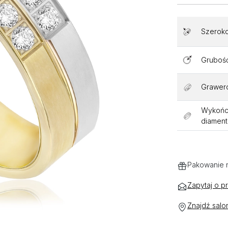
Szerok
Gruboś
Grawer
Wykończ
diamen
Pakowanie 
Zapytaj o p
Znajdź salo