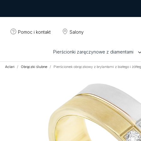
Pomoc i kontakt
Salony
Pierścionki zaręczynowe z diamentami
Aclari
Obrączki ślubne
Pierścionek obrączkowy z brylantami z białego i żółt