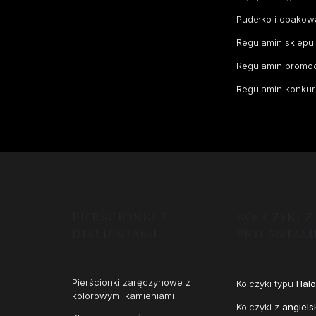
Pudełko i opakow
Regulamin sklepu
Regulamin promoc
Regulamin konkur
PIERŚCIONKI Z
KOLCZYKI Z
DIAMENTAMI
BRYLANTAM
Pierścionki zaręczynowe z
Kolczyki typu
Halo
kolorowymi kamieniami
Kolczyki z
angiels