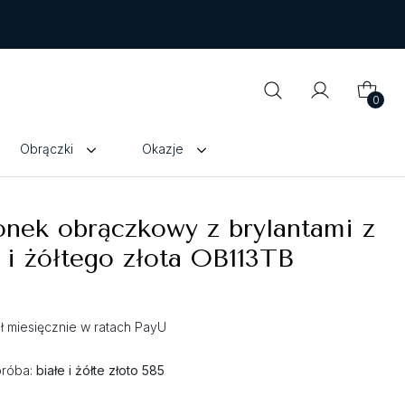
0
Obrączki
Okazje
onek obrączkowy z brylantami z
 i żółtego złota OB113TB
zł miesięcznie w ratach PayU
próba:
białe i żółte złoto 585