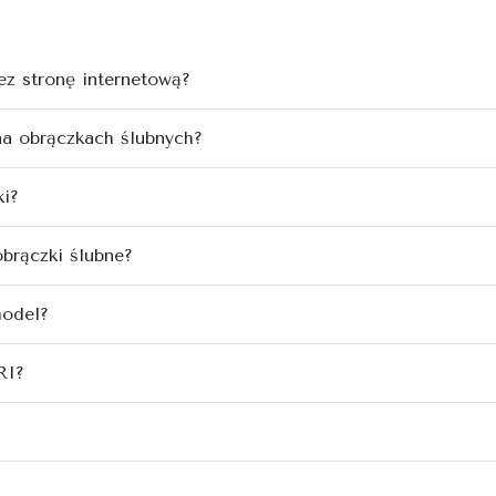
z stronę internetową?
na obrączkach ślubnych?
ki?
obrączki ślubne?
model?
RI?