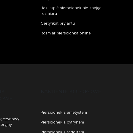
Jak kupić pierścionek nie znając
rozmiaru
Certyfikat brylantu
Rozmiar pierścionka online
NKI
KAMIENIE KOLOROWE
NOWE
Pierścionek z ametystem
aręczynowy
Pierścionek z cytrynem
toryjny
Pierścionek z rodolitem