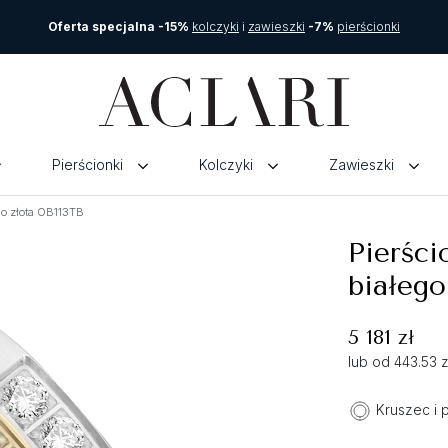
Oferta specjalna -15%
kolczyki
i
zawieszki
-7%
pierścionki
Pierścionki
Kolczyki
Zawieszki
ego złota OB113TB
Pierści
białego
5 181 zł
lub od 443.53 
Kruszec i 