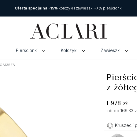
Oferta specjalna -15%
kolczyki
i
zawieszki
-7%
pierścionki
Pierścionki
Kolczyki
Zawieszki
a OB135ZB
Pierśc
z żółte
1 978 zł
lub od 169.33 
Kruszec i 