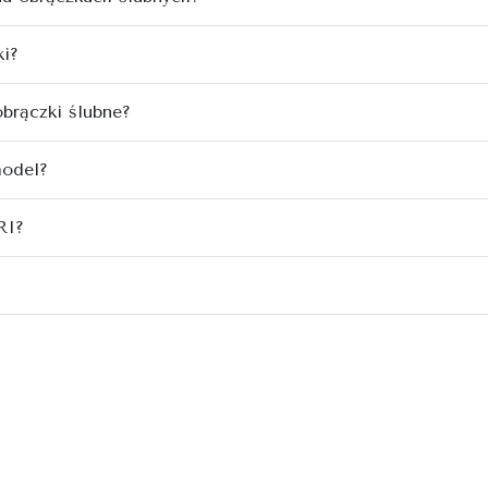
ki?
obrączki ślubne?
model?
RI?