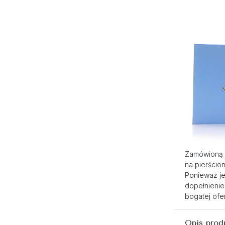
Zamówioną 
na pierścio
Ponieważ je
dopełnienie
bogatej ofer
Opis prod