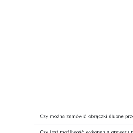
Czy można zamówić obrączki ślubne prze
Czy jest możliwość wykonania graweru 