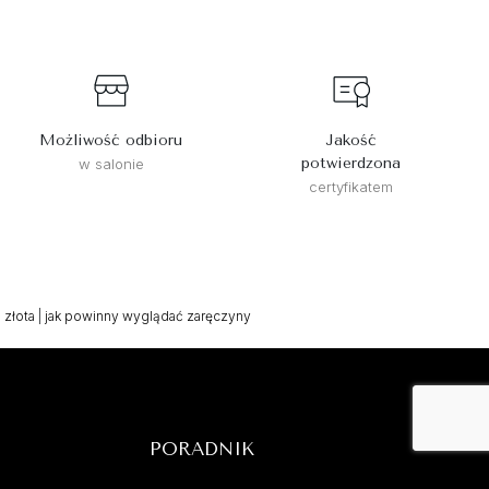
Możliwość odbioru
Jakość
potwierdzona
w salonie
certyfikatem
 złota
|
jak powinny wyglądać zaręczyny
PORADNIK