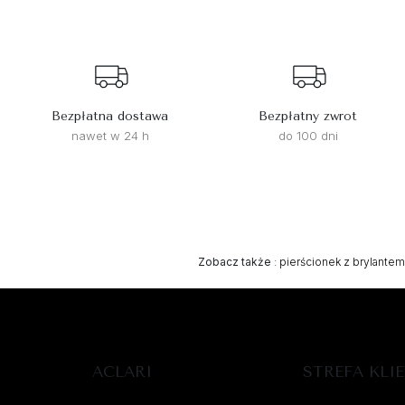
Bezpłatna dostawa
Bezpłatny zwrot
nawet w 24 h
do 100 dni
Zobacz także
:
pierścionek z brylantem
ACLARI
STREFA KLI