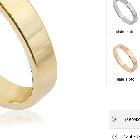
białe złoto
białe złoto
Szerok
Gruboś