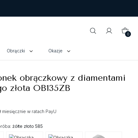
0
Obrączki
Okazje
ionek obrączkowy z diamentami
go złota OB135ZB
zł miesięcznie w ratach PayU
próba:
żółte złoto 585