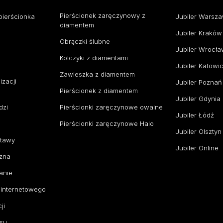
Pierścionek zaręczynowy z
pierścionka
Jubiler Warsz
diamentem
Jubiler Kraków
Obrączki ślubne
Jubiler Wrocł
Kolczyki z diamentami
Jubiler Katowi
Zawieszka z diamentem
izacji
Jubiler Poznań
Pierścionek z diamentem
Jubiler Gdynia
dzi
Pierścionki zaręczynowe owalne
Jubiler Łódź
Pierścionki zaręczynowe Halo
Jubiler Olsztyn
stawy
Jubiler Online
zna
anie
 internetowego
ji
su