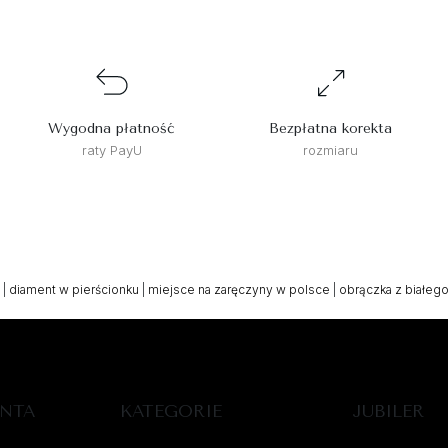
Wygodna płatność
Bezpłatna korekta
raty PayU
rozmiaru
|
diament w pierścionku
|
miejsce na zaręczyny w polsce
|
obrączka z białego
ENTA
KATEGORIE
JUBILER