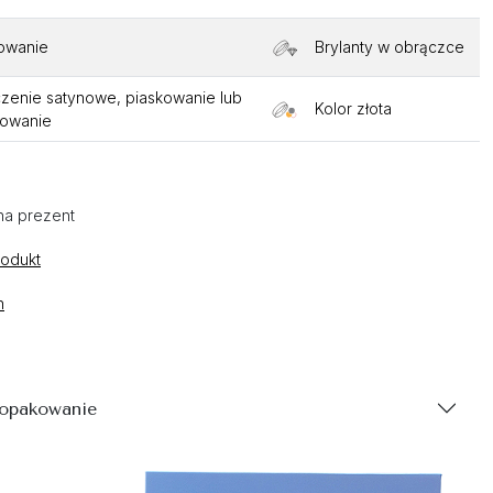
owanie
Brylanty w obrączce
enie satynowe, piaskowanie lub
Kolor złota
towanie
na prezent
rodukt
n
 opakowanie