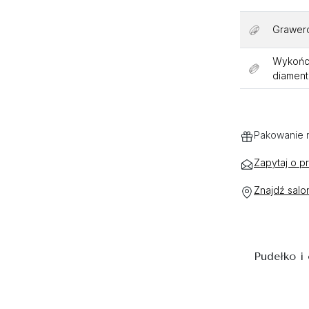
Grawer
Wykończ
diamen
Pakowanie 
Zapytaj o p
Znajdź salo
Pudełko i