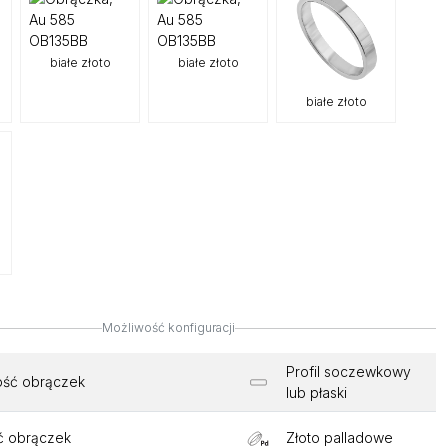
białe złoto
białe złoto
białe złoto
Możliwość konfiguracji
Profil soczewkowy
ość obrączek
lub płaski
ć obrączek
Złoto palladowe