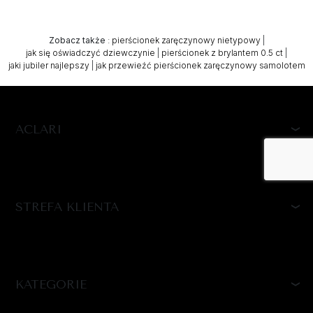
Zobacz także
:
pierścionek zaręczynowy nietypowy
|
jak się oświadczyć dziewczynie
|
pierścionek z brylantem 0.5 ct
|
jaki jubiler najlepszy
|
jak przewieźć pierścionek zaręczynowy samolotem
ACLARI
STREFA KLIENTA
KATEGORIE