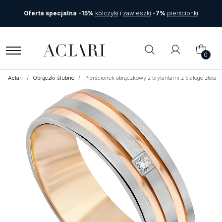
Oferta specjalna -15%
kolczyki
i
zawieszki
-7%
pierścionki
0
Aclari
Obrączki ślubne
Pierścionek obrączkowy z brylantami z białego złota