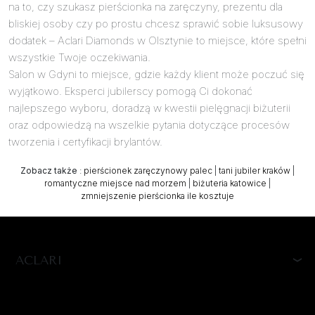
na to, czy szukasz pierścionka na zaręczyny, prezentu dla
bliskiej osoby czy po prostu chcesz sprawić sobie luksusowy
dodatek – Aclari Diamonds w Olsztynie to miejsce, które spełni
wszystkie Twoje oczekiwania.
Salon w Gdyni to miejsce, gdzie każdy klient może poczuć się
wyjątkowo. Eksperci jubilerscy pomogą Ci dokonać
najlepszego wyboru, doradzą w kwestii pielęgnacji biżuterii
oraz odpowiedzą na wszelkie pytania dotyczące procesów
tworzenia i certyfikacji brylantów.
Zobacz także
:
pierścionek zaręczynowy palec
|
tani jubiler kraków
|
romantyczne miejsce nad morzem
|
biżuteria katowice
|
zmniejszenie pierścionka ile kosztuje
ACLARI