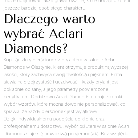
może obejmować także grawerowanie, które dodaje biżuterii
jeszcze bardziej osobistego charakteru.
Dlaczego warto
wybrać Aclari
Diamonds?
Kupując złoty pierścionek z brylantem w salonie Aclari
Diamonds w Olsztynie, klient otrzymuje produkt najwyższej
jakości, który zachwyca swoją trwałością i pięknem. Firma
stawia na przejrzystość i uczciwość – każdy brylant jest
dokładnie opisany, a jego parametry potwierdzone
certyfikatem. Dodatkowo Aclari Diamonds oferuje szeroki
wybór wzorów, które można dowolnie personalizować, co
sprawia, że każdy pierścionek jest wyjątkowy.
Dzięki indywidualnemu podejściu do klienta oraz
profesjonalnemu doradztwu, wybór biżuterii w salonie Aclari
Diamonds staje się prawdziwą przyjemnością. Bez względu