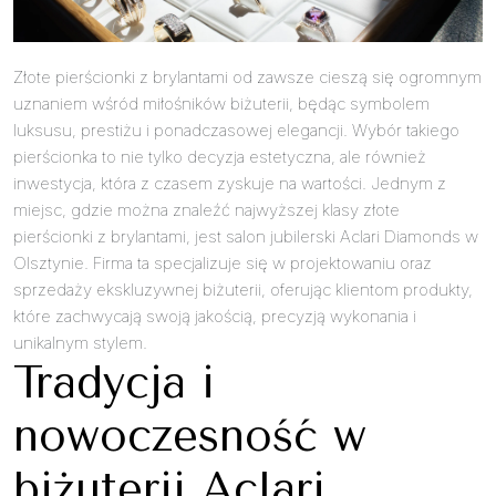
Złote pierścionki z brylantami od zawsze cieszą się ogromnym
uznaniem wśród miłośników biżuterii, będąc symbolem
luksusu, prestiżu i ponadczasowej elegancji. Wybór takiego
pierścionka to nie tylko decyzja estetyczna, ale również
inwestycja, która z czasem zyskuje na wartości. Jednym z
miejsc, gdzie można znaleźć najwyższej klasy złote
pierścionki z brylantami, jest salon jubilerski Aclari Diamonds w
Olsztynie. Firma ta specjalizuje się w projektowaniu oraz
sprzedaży ekskluzywnej biżuterii, oferując klientom produkty,
które zachwycają swoją jakością, precyzją wykonania i
unikalnym stylem.
Tradycja i
nowoczesność w
biżuterii Aclari