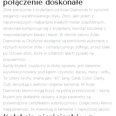
połączenie doskonałe
Złote pierścionki z brylantami od Aclari Diamonds to synonim
elegancji i wyrafinowanego stylu. Złoto, jako jeden z
najcenniejszych i najbardziej trwałych metali szlachetnych,
doskonale komponuje się z brylantami, tworząc biżuterię o
niepowtarzalnym blasku i klasie. W ofercie salonu Aclari
Diamonds w Olsztynie dostępne są pierścionki wykonane z
różnych kolorów złota – od tradycyjnego żółtego, przez białe,
po różowe złoto, które w ostatnich latach zyskało na
popularności.
Każdy brylant, osadzony w złotej oprawie, jest starannie
wyselekcjonowany pod kątem czystości, barwy, masy i szlifu.
Te cztery cechy, znane jako "4C" (ang. Carat, Color, Clarity,
Cut), decydują o wartości i pięknie kamienia. W Aclari
Diamonds klienci mogą liczyć na pełną przejrzystość – każdy
brylant jest dokładnie opisany, a jego parametry są
potwierdzone certyfikatem autentyczności. Dzięki temu klienci
mają pewność, że inwestują w kamienie o najwyższej jakości.