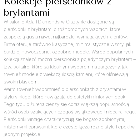
Kolekcje pierścionków z
brylantami
W salonie Aclari Diamonds w Olsztynie dostępne są
pierścionki z brylantami o różnorodnych wzorach, które
zaspokoją gusta nawet najbardziej wymagających klientów.
Firma oferuje zarówno klasyczne, minimalistyczne wzory, jak i
bardziej nowoczesne, ozdobne modele. Wśród popularnych
kolekcji znaleźć można pierścionki z pojedynczym brylantem –
tzw. solitaire, które są idealnym wyborem na zaręczyny, jak
również modele z większą ilością kamieni, które olśniewają
swoim blaskiem.
Warto również wspomnieć o pierścionkach z brylantami w
stylu vintage, które nawiązują do estetyki minionych epok.
Tego typu biżuteria cieszy się coraz większą popularnością
wśród osób szukających czegoś wyjątkowego i niebanalnego.
Pierścionki vintage charakteryzują się bogato zdobionymi,
misternymi oprawami, które często łączą różne style i epoki w
jednym projekcie.