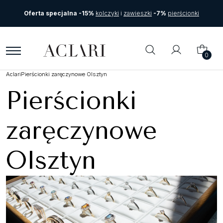
Oferta specjalna -15%
kolczyki
i
zawieszki
-7%
pierścionki
0
Aclari
Pierścionki zaręczynowe Olsztyn
Pierścionki
zaręczynowe
Olsztyn