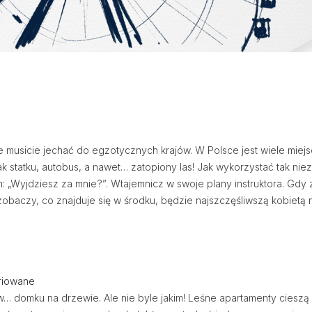
musicie jechać do egzotycznych krajów. W Polsce jest wiele miejs
k statku, autobus, a nawet… zatopiony las! Jak wykorzystać tak n
m: „Wyjdziesz za mnie?”. Wtajemnicz w swoje plany instruktora. Gd
zobaczy, co znajduje się w środku, będzie najszczęśliwszą kobietą 
e
iowane
… domku na drzewie. Ale nie byle jakim! Leśne apartamenty cieszą 