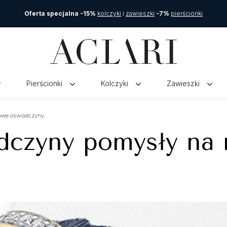
Oferta specjalna -15%
kolczyki
i
zawieszki
-7%
pierścionki
Pierścionki
Kolczyki
Zawieszki
powe oświadczyny
dczyny pomysły na 