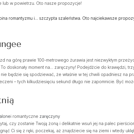
e lub w powietrzu. Oto nasze propozycje!
obina romantyzmu i… szczypta szaleństwa. Oto najciekawsze propoz
ungee
zd na górę prawie 100-metrowego żurawia jest niezwykłym przeżyci
 To doskonały moment na… zaręczyny! Podejdźcie do krawędzi, trzym
nie będzie się spodziewać, że właśnie w tej chwili opadniesz na p
eczeni – tych kilkudziesięciu sekund długo nie zapomnicie. Być mo
tnią
alone
i romantyczne
zaręczyny
aj, czy zostanie Twoją żoną i delikatnie wsuń jej na palec pierścion
 Ci się z ręki, poczekaj, aż znajdziecie się na ziemi i wtedy uklęk