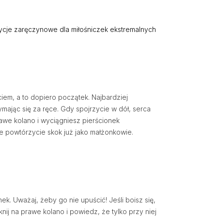
ycje zaręczynowe dla miłośniczek ekstremalnych
em, a to dopiero początek. Najbardziej
ając się za ręce. Gdy spojrzycie w dół, serca
rawe kolano i wyciągniesz pierścionek
że powtórzycie skok już jako małżonkowie.
ek. Uważaj, żeby go nie upuścić! Jeśli boisz się,
nij na prawe kolano i powiedz, że tylko przy niej