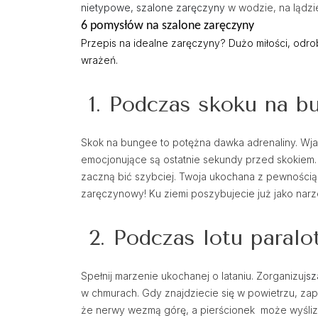
nietypowe, szalone zaręczyny
w wodzie, na lądzi
6 pomysłów na szalone zaręczyny
Przepis na idealne zaręczyny? Dużo miłości, odr
wrażeń.
1. Podczas skoku na b
Skok na bungee to potężna dawka adrenaliny. Wja
emocjonujące są ostatnie sekundy przed skokiem.
zaczną bić szybciej. Twoja ukochana z pewnością 
zaręczynowy! Ku ziemi poszybujecie już jako narz
2. Podczas lotu paralo
Spełnij marzenie ukochanej o lataniu. Zorganizuj
sz
w chmurach. Gdy znajdziecie się w powietrzu, zapyt
że nerwy wezmą górę, a pierścionek może wyślizgnąć