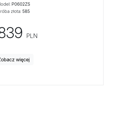
odel:
P0602ZS
róba złota:
585
839
PLN
Zobacz więcej