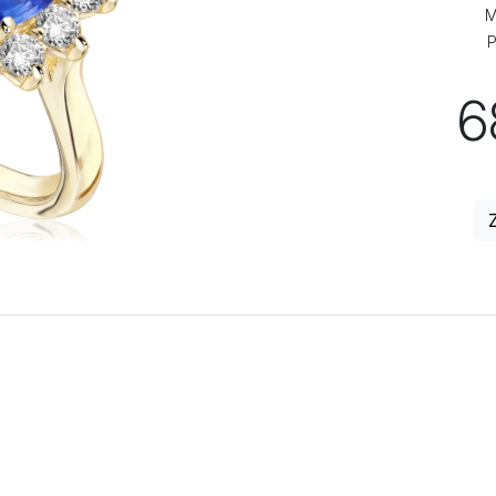
M
P
6