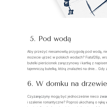
5. Pod wodą
Aby przeżyć niesamowitą przygodę pod wodą, nie 
możecie ujrzeć w polskich wodach? Fiata126p, wra
butelki pierścionek zaręczynowy i kartkę z napise
tajemniczą butelkę, którą znalazłeś na dnie… Gdy 
6. W domku na drzewi
Czy
zaręczyny
mogą być jednocześnie nieco
zwar
i szalenie romantyczne? Poproś ukochaną o rękę w