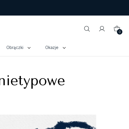
0
Obrączki
Okazje
nietypowe