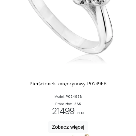
Pierścionek zaręczynowy P0249EB
Model:
P0249EB
Próba złota:
585
21499
PLN
Zobacz więcej