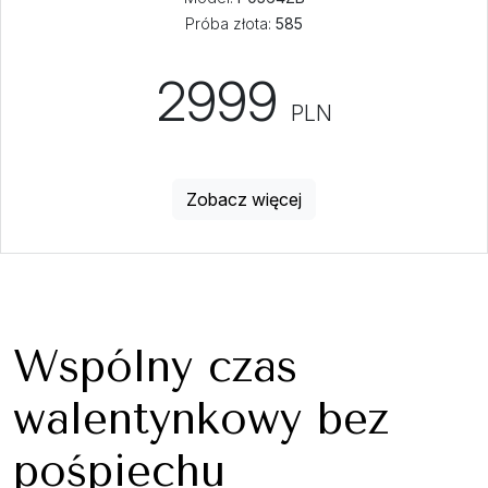
Próba złota:
585
2999
PLN
Zobacz więcej
Wspólny czas
walentynkowy bez
pośpiechu