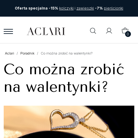
Oferta specjalna -15%
kolczyki
i
zawieszki
-7%
pierścionki
0
Aclari
Poradnik
Co można zrobić na walentynki?
Co można zrobić
na walentynki?