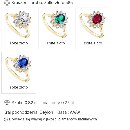
Kruszec i próba:
żółte złoto 585
żółte złoto
żółte złoto
żółte złoto
żółte złoto
Szafir:
0.82 ct
+ diamenty 0.27 ct
Kraj pochodzenia:
Ceylon
Klasa :
AAAA
Dowiedz się więcej o jakości diamentów naturalnych