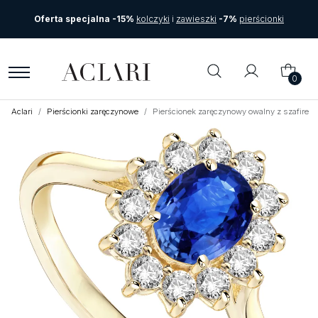
Oferta specjalna -15%
kolczyki
i
zawieszki
-7%
pierścionki
0
Aclari
Pierścionki zaręczynowe
Pierścionek zaręczynowy owalny z szafirem