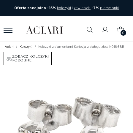
Oferta specjalna -15%
kolczyki
i
zawieszki
-7%
pierścionki
0
Aclari
Kolczyki
Kolczyki z diamentami Kartezja z białego złota K0186BB
ZOBACZ KOLCZYKI
PODOBNE