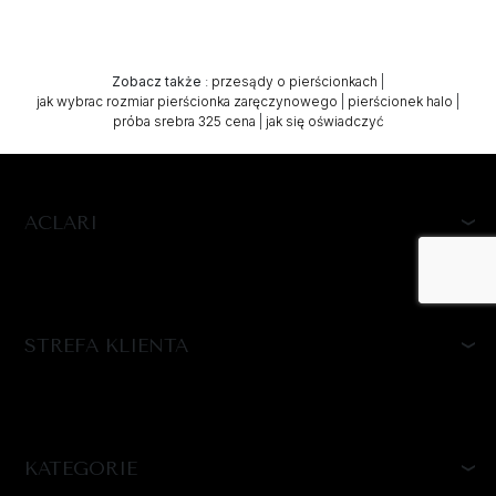
Zobacz także
:
przesądy o pierścionkach
|
jak wybrac rozmiar pierścionka zaręczynowego
|
pierścionek halo
|
próba srebra 325 cena
|
jak się oświadczyć
ACLARI
STREFA KLIENTA
KATEGORIE