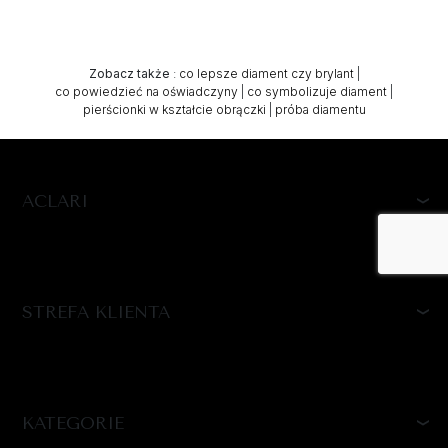
Zobacz także
:
co lepsze diament czy brylant
|
co powiedzieć na oświadczyny
|
co symbolizuje diament
|
pierścionki w kształcie obrączki
|
próba diamentu
ACLARI
STREFA KLIENTA
KATEGORIE