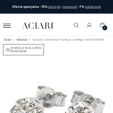
Oferta specjalna -15%
kolczyki
i
zawieszki
-7%
pierścionki
0
Aclari
Kolczyki
Kolczyki z brylantami Kartezja z białego złota K0188BB
ZOBACZ KOLCZYKI
PODOBNE