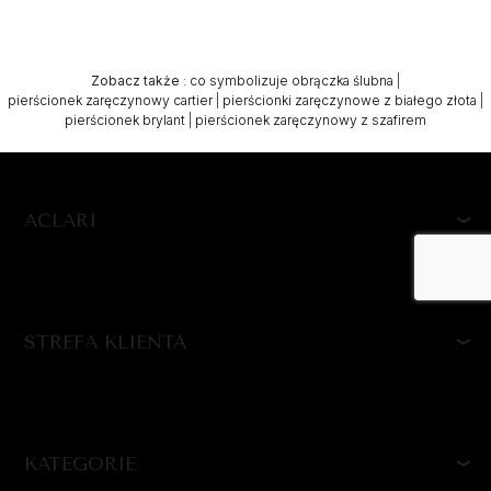
Zobacz także
:
co symbolizuje obrączka ślubna
|
pierścionek zaręczynowy cartier
|
pierścionki zaręczynowe z białego złota
|
pierścionek brylant
|
pierścionek zaręczynowy z szafirem
ACLARI
STREFA KLIENTA
KATEGORIE