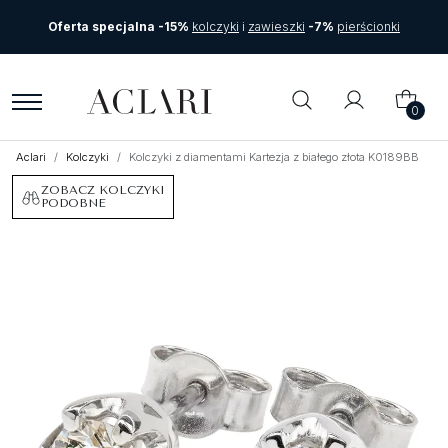
Oferta specjalna -15%
kolczyki
i
zawieszki
-7%
pierścionki
0
Aclari
Kolczyki
Kolczyki z diamentami Kartezja z białego złota K0189BB
ZOBACZ KOLCZYKI
PODOBNE