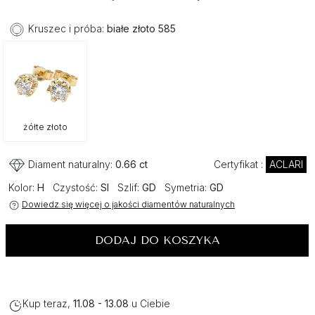
Kruszec i próba:
białe złoto 585
żółte złoto
Diament naturalny:
0.66 ct
Certyfikat :
ACLARI
Kolor:
H
Czystość:
SI
Szlif:
GD
Symetria:
GD
Dowiedz się więcej o jakości diamentów naturalnych
DODAJ DO KOSZYKA
Kup teraz,
11.08 - 13.08
u Ciebie