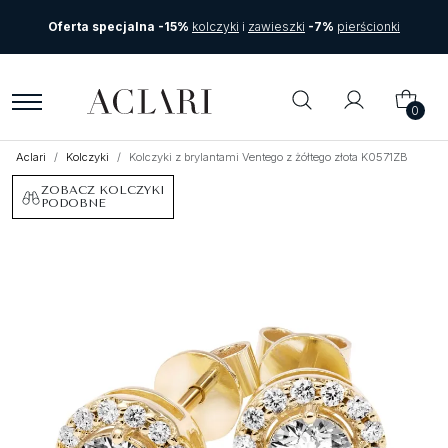
Oferta specjalna -15%
kolczyki
i
zawieszki
-7%
pierścionki
0
Aclari
Kolczyki
Kolczyki z brylantami Ventego z żółtego złota K0571ZB
ZOBACZ KOLCZYKI
PODOBNE