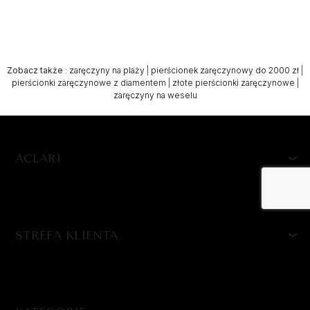
Zobacz także
:
zaręczyny na plaży
|
pierścionek zaręczynowy do 2000 zł
|
pierścionki zaręczynowe z diamentem
|
złote pierścionki zaręczynowe
|
zaręczyny na weselu
ACLARI
STREFA KLIENTA