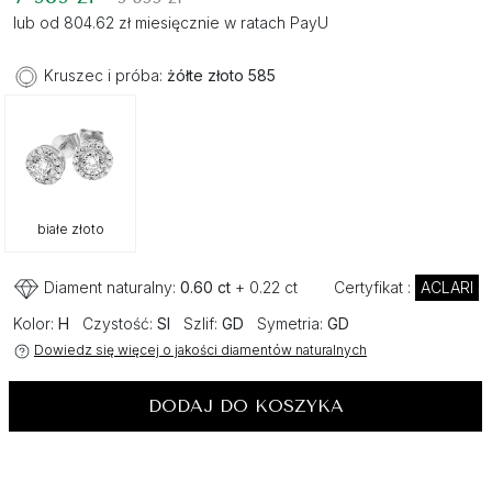
lub od 804.62 zł miesięcznie w ratach PayU
Kruszec i próba:
żółte złoto 585
białe złoto
Diament naturalny:
0.60 ct
+ 0.22 ct
Certyfikat :
ACLARI
Kolor:
H
Czystość:
SI
Szlif:
GD
Symetria:
GD
Dowiedz się więcej o jakości diamentów naturalnych
DODAJ DO KOSZYKA