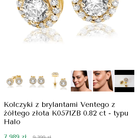
Kolczyki z brylantami Ventego z
żółtego złota K0571ZB 0.82 ct - typu
Halo
7 989 zł
9 399 zł