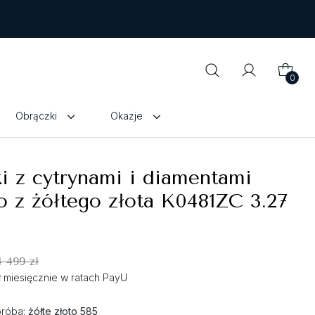
0
Obrączki
Okazje
i z cytrynami i diamentami
 z żółtego złota K0481ZC 3.27
4 499 zł
zł miesięcznie w ratach PayU
próba:
żółte złoto 585