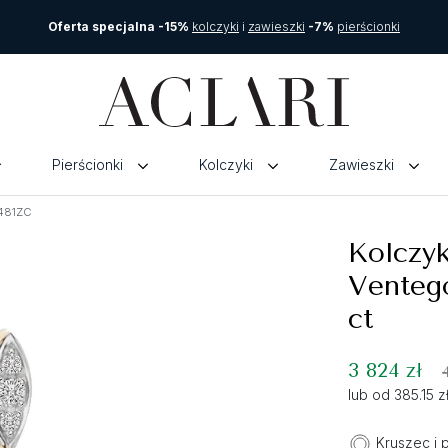
Oferta specjalna -15%
kolczyki
i
zawieszki
-7%
pierścionki
Pierścionki
Kolczyki
Zawieszki
0481ZC
Kolczyk
Ventego
ct
3 824 zł
lub od 385.15 
Kruszec i 