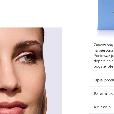
Zamówioną 
na pierścio
Ponieważ je
dopełnienie
bogatej ofer
Opis prod
Parametry
Kolekcja