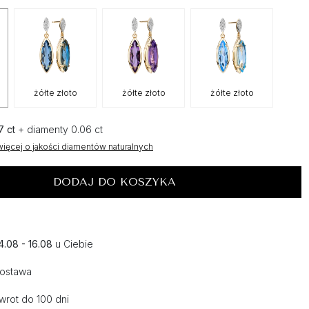
żółte złoto
żółte złoto
żółte złoto
7 ct
+ diamenty 0.06 ct
ięcej o jakości diamentów naturalnych
DODAJ DO KOSZYKA
4.08 - 16.08
u Ciebie
dostawa
wrot do 100 dni