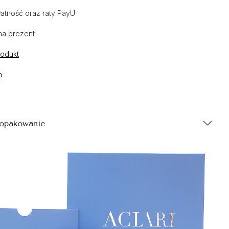
atność oraz raty PayU
na prezent
rodukt
n
 opakowanie