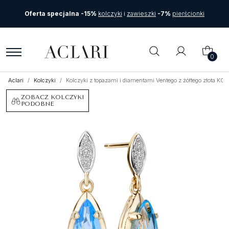
Oferta specjalna -15%
kolczyki
i
zawieszki
-7%
pierścionki
0
Aclari
Kolczyki
Kolczyki z topazami i diamentami Ventego z żółtego złota K
ZOBACZ KOLCZYKI
PODOBNE