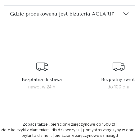
Gdzie produkowana jest biżuteria ACLARI?
Bezpłatna dostawa
Bezpłatny zwrot
nawet w 24 h
do 100 dni
Zobacz także
:
pierścionki zaręczynowe do 1500 zł
|
złote kolczyki z diamentami dla dziewczynki
|
pomysł na zaręczyny w domu
|
brylant a diament
|
pierścionki zaręczynowe szmaragd