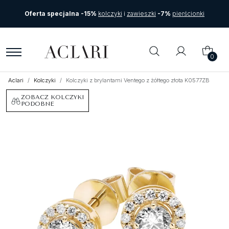
Oferta specjalna -15%
kolczyki
i
zawieszki
-7%
pierścionki
0
Aclari
Kolczyki
Kolczyki z brylantami Ventego z żółtego złota K0577ZB
ZOBACZ KOLCZYKI
PODOBNE