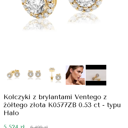
Kolczyki z brylantami Ventego z
żółtego złota K0577ZB 0.53 ct - typu
Halo
5 524 zł
6 499 zł