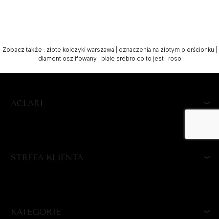
Zobacz także
:
złote kolczyki warszawa
|
oznaczenia na złotym pierścionku
|
diament oszlifowany
|
białe srebro co to jest
|
roso
ACLARI
STREFA KLIENTA
KATEGORIE