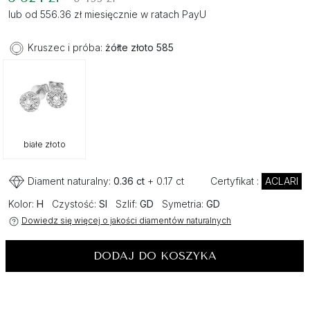
lub od 556.36 zł miesięcznie w ratach PayU
Kruszec i próba:
żółte złoto 585
białe złoto
Diament naturalny:
0.36 ct
+ 0.17 ct
Certyfikat :
ACLARI
Kolor:
H
Czystość:
SI
Szlif:
GD
Symetria:
GD
Dowiedz się więcej o jakości diamentów naturalnych
DODAJ DO KOSZYKA