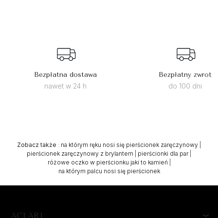
Bezpłatna dostawa
Bezpłatny zwrot
nawet w 24 h
do 100 dni
Zobacz także
:
na którym ręku nosi się pierścionek zaręczynowy
|
pierścionek zaręczynowy z brylantem
|
pierścionki dla par
|
różowe oczko w pierścionku jaki to kamień
|
na którym palcu nosi się pierścionek
ACLARI