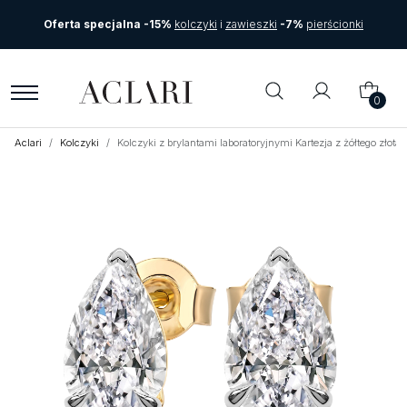
Oferta specjalna -15%
kolczyki
i
zawieszki
-7%
pierścionki
0
Aclari
Kolczyki
Kolczyki z brylantami laboratoryjnymi Kartezja z żółtego złot