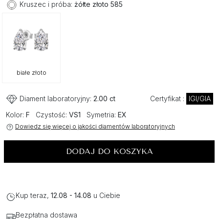
Kruszec i próba:
żółte złoto 585
białe złoto
Diament laboratoryjny:
2.00 ct
Certyfikat :
IGI/GIA
Kolor:
F
Czystość:
VS1
Symetria:
EX
Dowiedz się więcej o jakości diamentów laboratoryjnych
DODAJ DO KOSZYKA
Kup teraz,
12.08 - 14.08
u Ciebie
Bezpłatna dostawa