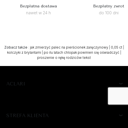
Bezpłatna dostawa
Bezpłatny zwrot
nawet w 24 h
do 100 dni
Zobacz także
:
jak zmierzyć palec na pierścionek zaręczynowy
|
0,05 ct
|
kolczyki z brylantami
|
po ilu latach chlopak powinien się oświadczyć
|
proszenie o rękę rodziców tekst
ACLARI
STREFA KLIENTA