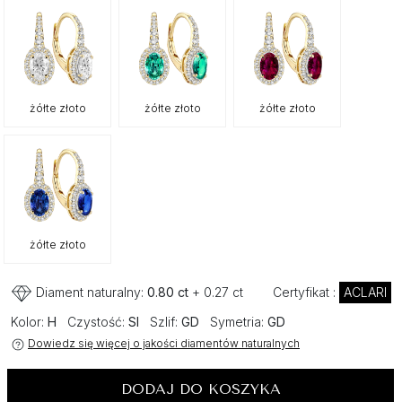
żółte złoto
żółte złoto
żółte złoto
żółte złoto
Diament naturalny:
0.80 ct
+ 0.27 ct
Certyfikat :
ACLARI
Kolor:
H
Czystość:
SI
Szlif:
GD
Symetria:
GD
Dowiedz się więcej o jakości diamentów naturalnych
DODAJ DO KOSZYKA