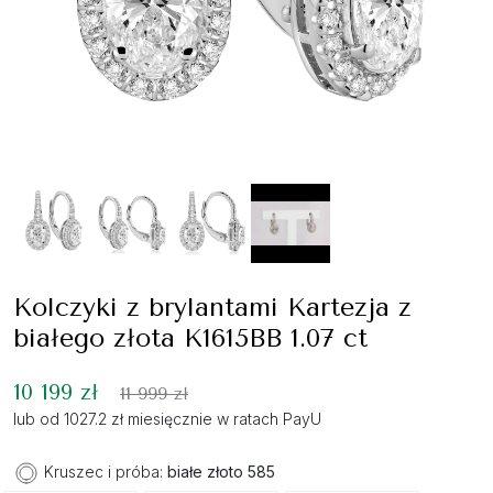
Kolczyki z brylantami Kartezja z
białego złota K1615BB 1.07 ct
10 199 zł
11 999 zł
lub od 1027.2 zł miesięcznie w ratach PayU
Kruszec i próba:
białe złoto 585