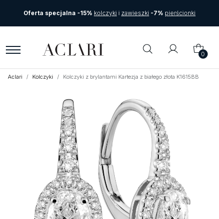
Oferta specjalna -15%
kolczyki
i
zawieszki
-7%
pierścionki
0
Aclari
Kolczyki
Kolczyki z brylantami Kartezja z białego złota K1615BB