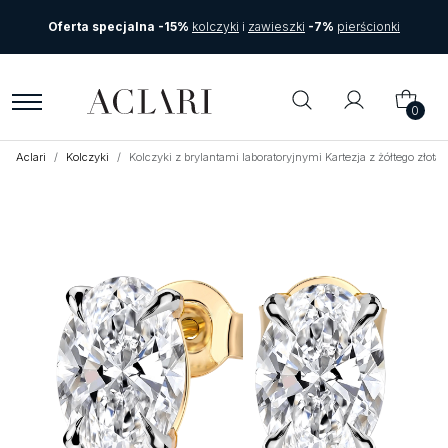
Oferta specjalna -15%
kolczyki
i
zawieszki
-7%
pierścionki
0
Aclari
Kolczyki
Kolczyki z brylantami laboratoryjnymi Kartezja z żółtego złot