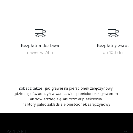
Bezpłatna dostawa
Bezpłatny zwrot
nawet w 24 h
do 100 dni
Zobacz także
:
jaki grawer na pierścionek zaręczynowy
|
gdzie się oświadczyć w warszawie
|
pierścionek z grawerem
|
jak dowiedzieć się jaki rozmiar pierścionka
|
na który palec zakłada się pierścionek zaręczynowy
ACLARI