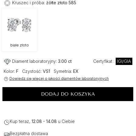
Kruszec i próba:
żółte złoto 585
białe złoto
Diament laboratoryjny:
3.00 ct
Certyfikat :
IGI/GIA
Kolor:
F
Czystość:
VS1
Symetria:
EX
Dowiedz się więcej o jakości diamentów laboratoryjnych
DODAJ DO KOSZYKA
Kup teraz,
12.08 - 14.08
u Ciebie
Bezpłatna dostawa