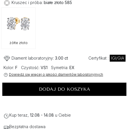
Kruszec i próba:
białe złoto 585
żółte złoto
Diament laboratoryjny:
3.00 ct
Certyfikat :
IGI/GIA
Kolor:
F
Czystość:
VS1
Symetria:
EX
Dowiedz się więcej o jakości diamentów laboratoryjnych
DODAJ DO KOSZYKA
Kup teraz,
12.08 - 14.08
u Ciebie
Bezpłatna dostawa