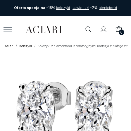
Oferta specjalna -15%
kolczyki
i
zawieszki
-7%
pierścionki
0
Aclari
Kolczyki
Kolczyki z diamentami laboratoryjnymi Kartezja z białego zło