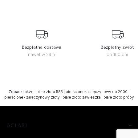
Bezpłatna dostawa
Bezpłatny zwrot
nawet w 24 h
do 100 dni
Zobacz także
:
białe złoto 585
|
pierścionek zaręczynowy do 2000
|
pierścionek zaręczynowy złoty
|
białe złoto zawieszka
|
białe złoto próby
ACLARI